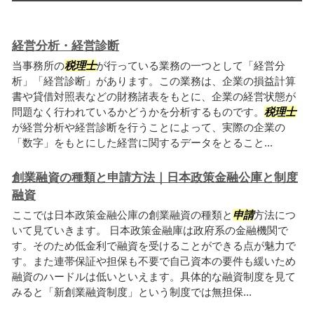
経営分析・経営診断
当事務所の
税理士
が行っている業務の一つとして「経営分
析」「経営診断」があります。この業務は、企業の損益計算
書や貸借対照表などの財務諸表をもとに、企業の経営状態が
問題なく行われているかどうかを分析するものです。
税理士
が経営分析や経営診断を行うことによって、実際の企業の
「数字」をもとにした経営に関するデータをとること...
創業融資の種類と申請方法｜日本政策金融公庫と制度
融資
ここでは日本政策金融公庫の創業融資の種類と
申請
方法につ
いて見ていきます。 日本政策金融庫は政府系の金融機関で
す。そのため低金利で融資を受けることができる点が魅力で
す。また連帯保証や担保も不要で自己資本の要件も緩いため
融資のハードルは低いといえます。具体的な融資制度を見て
みると「新創業融資制度」という制度では無担保...