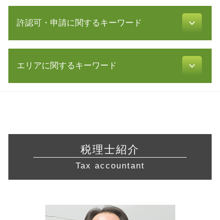
無限 責任
所得税 種類
株式 譲渡 契約書
会社設立 期間
青色申告 特別控除
許認可・申請に関するキーワード
中小企業庁 認定 支援機関
会社設立 費用 自分で
税金 時効
リスクマネジメント 分析 手法
会社 資本金
所得税 青色申告 決算書
中小企業 資金繰り
電子 定款
許認可 必要な業種
確定申告書 作成
sbir とは
起業 補助金
エリアに関するキーワード
飲食店 許認可
延滞税 計算
自己 株式
法人化 手続き
建設業 許認可
利益 種類
資本 参加
合同会社 資本金
飲食店 開業 流れ
税理士 顧問 契約
会社設立 静岡県 相談
事業継承 補助金
株式会社 設立費用
旅行業 登録
白色申告 必要書類
税務相談 川崎市 税理士
認定 支援 機関 更新
事業計画 認定
介護事業 許認可
税務調査 対象
起業支援 相模原市 相談
事業継承 個人
新規 事業 計画
許認可 とは
年末調整 必要書類
起業支援 三重県 税理士 相談
リスクマネジメント 企業
補助金 交付申請書
不動産 開業
会計帳簿 とは
経営相談 三重県 税理士
保証 制度
定款 原本証明
税理士紹介
訪問介護 開業
確定申告 やり方
会社設立 三重県 税理士
経営革新等支援機関 とは
定款 認証
食品衛生責任者 資格
Tax accountant
青色申告 決算書 書き方
許認可 藤沢市 税理士 相談
中小企業再生支援協議会 とは
飲食店 営業許可証
財務諸表 分析
営業 許認可 申請 岐阜県 税理士
企業 提携
不動産業 免許
電子帳簿保存法 要件
税務相談 愛知県 税理士 相談
自益権 とは
介護サービス事業
青色申告 条件
営業 許認可 申請 相模原市 相談
コンサル 会社
許認可 取得