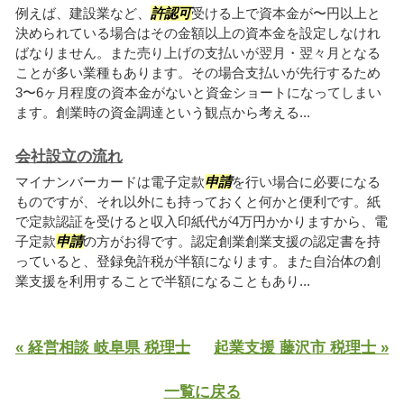
例えば、建設業など、
許認可
受ける上で資本金が〜円以上と
決められている場合はその金額以上の資本金を設定しなけれ
ばなりません。また売り上げの支払いが翌月・翌々月となる
ことが多い業種もあります。その場合支払いが先行するため
3〜6ヶ月程度の資本金がないと資金ショートになってしまい
ます。創業時の資金調達という観点から考える...
会社設立の流れ
マイナンバーカードは電子定款
申請
を行い場合に必要になる
ものですが、それ以外にも持っておくと何かと便利です。紙
で定款認証を受けると収入印紙代が4万円かかりますから、電
子定款
申請
の方がお得です。認定創業創業支援の認定書を持
っていると、登録免許税が半額になります。また自治体の創
業支援を利用することで半額になることもあり...
« 経営相談 岐阜県 税理士
起業支援 藤沢市 税理士 »
一覧に戻る