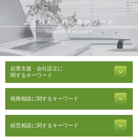
よく検索されるキーワード
Search Keyword
起業支援・会社設立に
関するキーワード
事業計画 策定
税務相談に関するキーワード
節税対策 法人
株式会社 設立 人数
会社設立 流れ
税務署 相談
発行可能株式総数
経営相談に関するキーワード
税金 対策
合同会社 設立費用
確定申告 時期