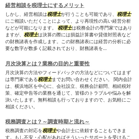
経営相談を税理士にするメリット
しかし、経営相談は
税理士
が行うことも可能であり、
税理士
にご相談いただくことによって、より再現性の高い経営分析
などが可能になります。
税理士
は税務会計の専門家ではあり
ますが、
税理士
は決算の際には損益計算書や貸借対照表など
の財務諸表を作成します。この財務諸表には経営の分析に必
要な数字が数多く記載されており、財務諸表を...
月次決算とは？業務の目的と重要性
月次決算の方法やフィードバックの方法などについてはまず
は専門家である
税理士
までお問い合わせください。 関内会計
は、横浜地区を中心に、会社設立、税務会計顧問、相続税対
策、確定申告等の業務を通じて、皆様のトラブルや悩みを解
決いたします。無料相談も行っておりますので、お気軽にご
相談ください。
税務調査とは？～調査時期と流れ～
税務調査の対応を
税理士
や会計士に依頼することもできま
す。もし不安・心配があればそういったサポートを受けるこ