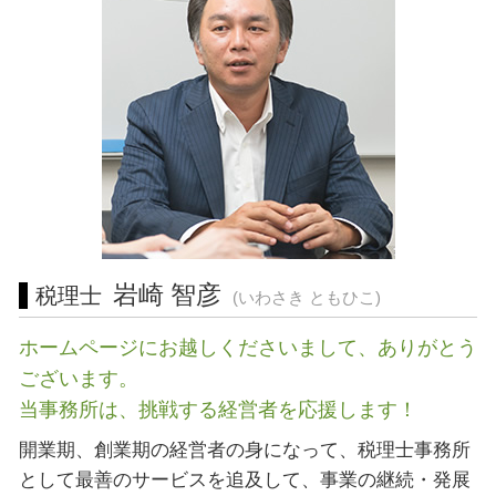
経営相談 愛知県 税理士
事業 譲渡 契約書
宅地建物取引業 免許
営業 許認可 申請 三重県 税理士
企業 合併
許認可 申請
会社設立 愛知県 相談
リスク 対策
会社設立 藤沢市 税理士
起業支援 横浜市 相談
会社設立 川崎市 相談
起業支援 神奈川県 相談
経営相談 横浜市 税理士
会社設立 岐阜県 税理士
許認可 東海地方 税理士 相談
岩崎 智彦
税理士
(いわさき ともひこ)
ホームページにお越しくださいまして、ありがとう
ございます。
当事務所は、挑戦する経営者を応援します！
開業期、創業期の経営者の身になって、税理士事務所
として最善のサービスを追及して、事業の継続・発展