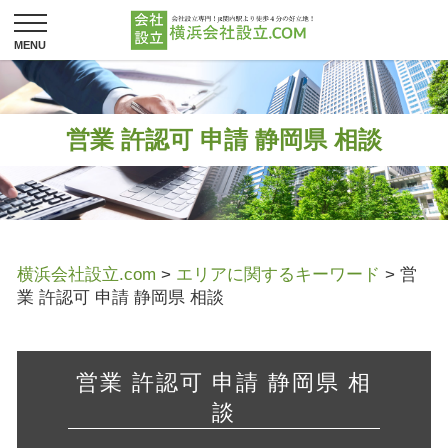
営業 許認可 申請 静岡県 相談
横浜会社設立.com
>
エリアに関するキーワード
>
営
業 許認可 申請 静岡県 相談
営業 許認可 申請 静岡県 相
談