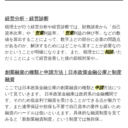
経営分析・経営診断
税理士が行う経営分析や経営診断では、財務諸表から「自己
資本比率」や「
営業
利益率」「
営業
利益の伸び率」などの数
値を算出することによって、数字上どの部分に企業の問題点
があるのか、解決するためにはどこから直すことが必要なの
かということが明確になります。 また、税理士にご
相談
いた
だくことによって経営改善した後の節税対策や...
創業融資の種類と申請方法｜日本政策金融公庫と制度
融資
ここでは日本政策金融公庫の創業融資の種類と
申請
方法につ
いて見ていきます。 日本政策金融庫は政府系の金融機関で
す。そのため低金利で融資を受けることができる点が魅力で
す。また連帯保証や担保も不要で自己資本の要件も緩いため
融資のハードルは低いといえます。具体的な融資制度を見て
みると「新創業融資制度」という制度では無担保...