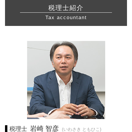
不動産 開業
青色申告 期限
税務相談 相模原市 税理士
業務 提携
定款 認証
税理士紹介
飲食店 許認可
確定申告 時期
起業支援 川崎市 相談
リスクマネジメント 目的
発行可能株式総数
旅行業 登録
Tax accountant
青色申告 白色申告 違い
起業支援 神奈川県 税理士 相談
事業継承 個人
不動産業 免許
税務調査 対象
会社設立 三重県 相談
資本 参加
食品衛生責任者 資格
税務調査 個人
税務相談 静岡県 税理士
企業 合併
訪問介護 開業
確定申告 やり方
経営相談 神奈川県 税理士 相談
事業 計画書
許認可 取得
営業 許認可 申請 川崎市 税理士
事業 譲渡 契約書
介護事業 許認可
経営相談 川崎市 税理士 相談
コンサル 会社
建設業 許認可
起業支援 岐阜県 税理士
早期 経営改善 計画
経営相談 三重県 税理士
税務相談 横浜市 税理士 相談
経営相談 愛知県 税理士
会社設立 相模原市 税理士 相談
経営相談 三重県 相談
起業支援 岐阜県 税理士 相談
営業 許認可 申請 東京都 税理士
岩崎 智彦
税理士
(いわさき ともひこ)