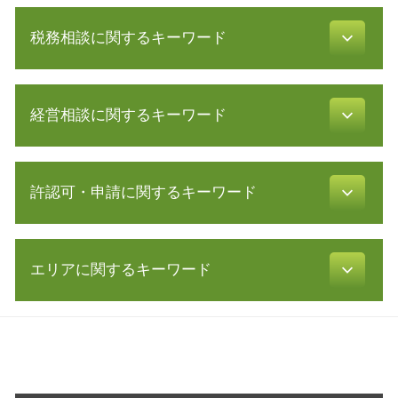
株式会社 設立 人数
税務相談に関するキーワード
新規事業 計画書
事業計画 策定
無限 責任
青色申告 決算書 書き方
株式会社 資本金
経営相談に関するキーワード
税務調査 流れ
増資 手続き
白色申告 経費 上限
起業 補助金
法人 節税
株式 移転
発起 設立
青色申告 条件
許認可・申請に関するキーワード
m & a とは
資本金 基準
税務調査 事前通知
リスクマネジメント 企業
合同会社 株式会社 違い
還付申告 必要書類
経営 改善 計画
会社設立 期間
許認可 申請
利益 種類
経営 コンサル
創業 融資 銀行
エリアに関するキーワード
許認可 必要な業種
確定申告 スマホ
株式 譲渡 制限 会社
新規 事業 計画
宅地建物取引業 免許
青色申告 メリット
sbir とは
株式会社 設立 必要書類
飲食店 開業 流れ
税務署 相談
起業支援 藤沢市 税理士 相談
共益権 とは
創業 融資 公庫
飲食店 営業許可証
延滞税 計算
会社設立 川崎市 税理士 相談
中小企業庁 認定 支援機関
合同会社 設立費用
許認可 とは
所得 控除
起業支援 川崎市 税理士
経営 計画 作り方
起業 助成金
介護サービス事業
確定申告 訂正
会社設立 相模原市 相談
中小企業再生支援協議会 とは
電子 定款 認証