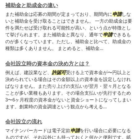
補助金と助成金の違い
また補助金は応募の期間が定まっており、期間内に
申請
しな
いと補助金を受け取ることはできません。 一方の助成金は要
件を満たせば受け取れる可能性が高い、という点が特徴とし
て挙げられます。また補助金と異なり、通年で
申請
できるも
のが多くなっています。ただし、補助金と比べて、助成金の
種類は多くありません。 まとめると、補助金...
会社設立時の資本金の決め方とは？
例えば、建設業など、
許認可
受ける上で資本金が〜円以上と
決められている場合はその金額以上の資本金を設定しなけれ
ばなりません。また売り上げの支払いが翌月・翌々月となる
ことが多い業種もあります。その場合支払いが先行するため
3〜6ヶ月程度の資本金がないと資金ショートになってしまい
ます。創業時の資金調達という観点から考える...
会社設立の流れ
マイナンバーカードは電子定款
申請
を行い場合に必要になる
ものですが、それ以外にも持っておくと何かと便利です。紙