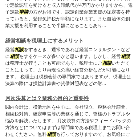
で定款認証を受けると収入印紙代が4万円かかりますから、電
子定款
申請
の方がお得です。認定創業創業支援の認定書を持
っていると、登録免許税が半額になります。また自治体の創
業支援を利用することで半額になることもあり...
経営相談を税理士にするメリット
経営
相談
をするとき、通常であれば経営コンサルタントなど
に
相談
をするケースが多いかと思います。しかし、経営
相談
は税理士が行うことも可能であり、税理士にご
相談
いただく
ことによって、より再現性の高い経営分析などが可能になり
ます。 税理士は税務会計の専門家ではありますが、税理士は
決算の際には損益計算書や貸借対照表などの財...
月次決算とは？業務の目的と重要性
関内会計は、横浜地区を中心に、会社設立、税務会計顧問、
相続税対策、確定申告等の業務を通じて、皆様のトラブルや
悩みを解決いたします。 月次決算の方法やフィードバックの
方法などについてはまずは専門家である税理士までお問い合
わせください。無料
相談
も行っておりますので、お気軽にご