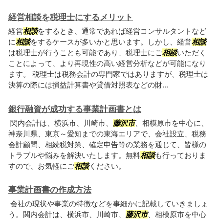
経営相談を税理士にするメリット
経営
相談
をするとき、通常であれば経営コンサルタントなど
に
相談
をするケースが多いかと思います。しかし、経営
相談
は税理士が行うことも可能であり、税理士にご
相談
いただく
ことによって、より再現性の高い経営分析などが可能になり
ます。 税理士は税務会計の専門家ではありますが、税理士は
決算の際には損益計算書や貸借対照表などの財...
銀行融資が成功する事業計画書とは
関内会計は、横浜市、川崎市、
藤沢市
、相模原市を中心に、
神奈川県、東京～愛知までの東海エリアで、会社設立、税務
会計顧問、相続税対策、確定申告等の業務を通じて、皆様の
トラブルや悩みを解決いたします。無料
相談
も行っておりま
すので、お気軽にご
相談
ください。
事業計画書の作成方法
会社の現状や事業の特徴などを事細かに記載していきましょ
う。関内会計は、横浜市、川崎市、
藤沢市
、相模原市を中心