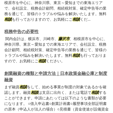
模原市を中心に、神奈川県、東京～愛知までの東海エリア
で、会社設立、税務会計顧問、相続税対策、確定申告等の業
務を通じて、皆様のトラブルや悩みを解決いたします。無料
相談
も行っておりますので、お気軽にご
相談
くだ...
税務申告の必要性
関内会計は、横浜市、川崎市、
藤沢市
、相模原市を中心に、
神奈川県、東京～愛知までの東海エリアで、会社設立、税務
会計顧問、相続税対策、確定申告等の業務を通じて、皆様の
トラブルや悩みを解決いたします。無料
相談
も行っておりま
すので、お気軽にご
相談
ください。
創業融資の種類と申請方法｜日本政策金融公庫と制度
融資
まず融資
相談
をして、始める事業が制度の対象であるかを確
認します。融資
相談
は支店に出向く、または電話で
相談
する
ことができます。申請にあたっては以下のような書類が必要
になります。 ○借入申込書○創業計画書○履歴事項全部証明書
の原本（申込人が法人の場合）○見積書（資金使途が設備資金