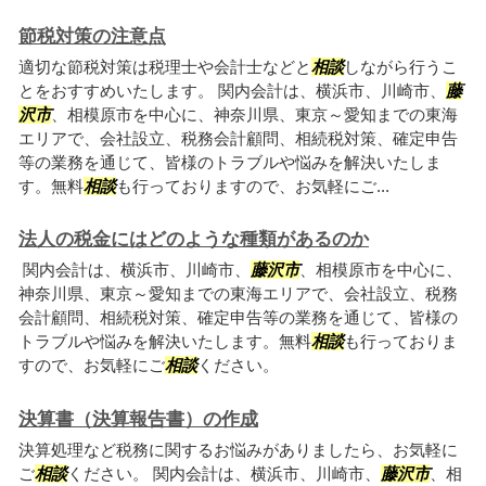
節税対策の注意点
適切な節税対策は税理士や会計士などと
相談
しながら行うこ
とをおすすめいたします。 関内会計は、横浜市、川崎市、
藤
沢市
、相模原市を中心に、神奈川県、東京～愛知までの東海
エリアで、会社設立、税務会計顧問、相続税対策、確定申告
等の業務を通じて、皆様のトラブルや悩みを解決いたしま
す。無料
相談
も行っておりますので、お気軽にご...
法人の税金にはどのような種類があるのか
関内会計は、横浜市、川崎市、
藤沢市
、相模原市を中心に、
神奈川県、東京～愛知までの東海エリアで、会社設立、税務
会計顧問、相続税対策、確定申告等の業務を通じて、皆様の
トラブルや悩みを解決いたします。無料
相談
も行っておりま
すので、お気軽にご
相談
ください。
決算書（決算報告書）の作成
決算処理など税務に関するお悩みがありましたら、お気軽に
ご
相談
ください。 関内会計は、横浜市、川崎市、
藤沢市
、相