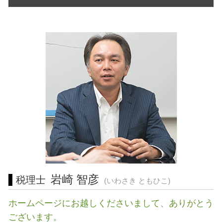
訪問介護 開業
青色申告 決算書 書き方
税務相談 川崎市 税理士 相談
リスク 対策
食品衛生責任者 資格
税理士 顧問料 相場
起業支援 横浜市 税理士 相談
事業継承 個人
建設業 許認可
税理士 確定申告 費用
起業支援 三重県 税理士
財務 分析
飲食店 営業許可証
許認可 藤沢市 税理士 相談
リスクマネジメント 企業
不動産 開業
税務相談 横浜市 相談
自己 株式
許認可 とは
税務相談 三重県 相談
事業 計画書
起業支援 愛知県 税理士 相談
営業 許認可 申請 相模原市 相談
税務相談 東京都 税理士
経営相談 三重県 税理士
起業支援 川崎市 税理士
会社設立 東京都 税理士
起業支援 東海地方 税理士 相談
岩崎 智彦
税理士
(いわさき ともひこ)
ホームページにお越しくださいまして、ありがとう
ございます。