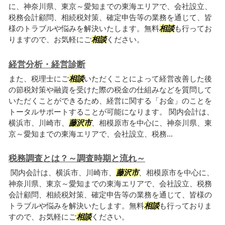
に、神奈川県、東京～愛知までの東海エリアで、会社設立、
税務会計顧問、相続税対策、確定申告等の業務を通じて、皆
様のトラブルや悩みを解決いたします。無料
相談
も行ってお
りますので、お気軽にご
相談
ください。
経営分析・経営診断
また、税理士にご
相談
いただくことによって経営改善した後
の節税対策や融資を受けた際の税金の仕組みなどを質問して
いただくことができるため、経営に関する「お金」のことを
トータルサポートすることが可能になります。 関内会計は、
横浜市、川崎市、
藤沢市
、相模原市を中心に、神奈川県、東
京～愛知までの東海エリアで、会社設立、税務...
税務調査とは？～調査時期と流れ～
関内会計は、横浜市、川崎市、
藤沢市
、相模原市を中心に、
神奈川県、東京～愛知までの東海エリアで、会社設立、税務
会計顧問、相続税対策、確定申告等の業務を通じて、皆様の
トラブルや悩みを解決いたします。無料
相談
も行っておりま
すので、お気軽にご
相談
ください。