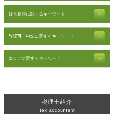
合同会社 資本金
確定申告 etax
補助金 交付申請書
経営相談に関するキーワード
確定申告 申告漏れ
資金調達 方法
確定申告 流れ
株式会社 設立 条件
所得税 種類
所得拡大促進税制 とは
助成金 制度
脱税 とは
許認可・申請に関するキーワード
経営革新等支援機関 申請
事業計画書 代行
確定申告 費用
経営改善 計画書
会社設立 期間
利益 種類
資本 提携
合同会社 設立 流れ
宅地建物取引業 免許
税務調査 流れ
企業 合併
合同会社 株式会社 違い
エリアに関するキーワード
許認可 取得
税務調査 反面調査
会社 資金繰り
電子 定款 認証
許認可 必要な業種
税務調査 対象
事業 譲渡
合同会社 設立費用
許認可 申請
法人 節税
会社設立 三重県 税理士 相談
中小企業再生支援協議会 とは
節税対策 法人
旅行業 登録
確定申告 時期
経営相談 岐阜県 税理士 相談
事業再生 コンサル
新規 事業 計画
飲食店 開業 流れ
白色申告 メリット
営業 許認可 申請 相模原市 税理士
共益権 とは
無限 責任
介護事業 許認可
青色申告 経費
会社設立 静岡県 税理士
認定経営革新等支援 機関 一覧
電子 定款 代行
飲食店 許認可
青色申告 開業届
税務相談 相模原市 相談
株式 譲渡 契約書
株式会社 設立 必要書類
税理士紹介
介護サービス事業
白色申告 経費 上限
経営相談 相模原市 相談
企業 提携
資本金 基準
不動産業 免許
Tax accountant
所得 隠し
起業支援 愛知県 相談
資金繰り 改善