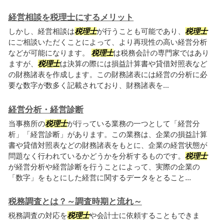
経営相談を税理士にするメリット
しかし、経営相談は
税理士
が行うことも可能であり、
税理士
にご相談いただくことによって、より再現性の高い経営分析
などが可能になります。
税理士
は税務会計の専門家ではあり
ますが、
税理士
は決算の際には損益計算書や貸借対照表など
の財務諸表を作成します。この財務諸表には経営の分析に必
要な数字が数多く記載されており、財務諸表を...
経営分析・経営診断
当事務所の
税理士
が行っている業務の一つとして「経営分
析」「経営診断」があります。この業務は、企業の損益計算
書や貸借対照表などの財務諸表をもとに、企業の経営状態が
問題なく行われているかどうかを分析するものです。
税理士
が経営分析や経営診断を行うことによって、実際の企業の
「数字」をもとにした経営に関するデータをとること...
税務調査とは？～調査時期と流れ～
税務調査の対応を
税理士
や会計士に依頼することもできま