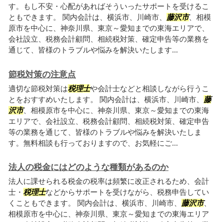
す。もし不安・心配があればそういったサポートを受けるこ
ともできます。 関内会計は、横浜市、川崎市、
藤沢市
、相模
原市を中心に、神奈川県、東京～愛知までの東海エリアで、
会社設立、税務会計顧問、相続税対策、確定申告等の業務を
通じて、皆様のトラブルや悩みを解決いたします...
節税対策の注意点
適切な節税対策は
税理士
や会計士などと相談しながら行うこ
とをおすすめいたします。 関内会計は、横浜市、川崎市、
藤
沢市
、相模原市を中心に、神奈川県、東京～愛知までの東海
エリアで、会社設立、税務会計顧問、相続税対策、確定申告
等の業務を通じて、皆様のトラブルや悩みを解決いたしま
す。無料相談も行っておりますので、お気軽にご...
法人の税金にはどのような種類があるのか
法人に課せられる税金の税率は頻繁に改正されるため、会計
士・
税理士
などからサポートを受けながら、税務申告してい
くこともできます。 関内会計は、横浜市、川崎市、
藤沢市
、
相模原市を中心に、神奈川県、東京～愛知までの東海エリア