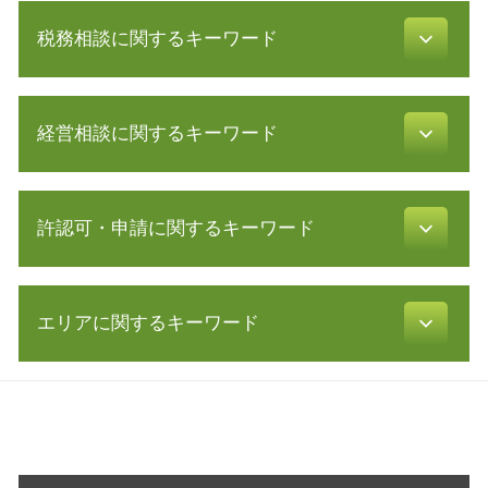
定款 とは
税務相談に関するキーワード
節税対策 法人
会社設立 期間
定款 原本証明
白色申告 必要書類
法人化 メリット
経営相談に関するキーワード
税務調査 期間
事業計画書 書き方
税務調査 流れ
電子 定款 代行
確定申告 スマホ
株式 譲渡 制限 会社
新規事業 計画書
確定申告 時期
許認可・申請に関するキーワード
株式 譲渡 契約書
会社設立 税理士
税務署 密告
コンサル 会社
会社設立 費用 経費
修正 申告
創業 計画書
株式会社 定款
訪問介護 開業
税理士 顧問
認定 支援 機関 検索
補助金 交付申請書
エリアに関するキーワード
許認可 とは
還付申告 必要書類
中小企業 資金繰り
事業計画 策定
建設業 許認可
確定申告 費用
事業 譲渡 契約書
資金調達 方法
不動産 開業
確定申告 医療費控除
会社設立 横浜市 税理士 相談
経営革新等支援機関 とは
起業 助成金
食品衛生責任者 資格
青色申告 開業届
営業 許認可 申請 静岡県 税理士
リスクマネジメント 分析 手法
発行可能株式総数
介護サービス事業
税理士 顧問 契約
起業支援 東京都 税理士
m & a とは
株式会社 設立 人数
許認可 申請
税務調査 反面調査
許認可 東海地方 税理士 相談
認定 支援 機関 更新
創業 融資 銀行