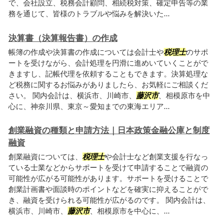
で、会社設立、税務会計顧問、相続税対策、確定申告等の業
務を通じて、皆様のトラブルや悩みを解決いた...
決算書（決算報告書）の作成
帳簿の作成や決算書の作成については会計士や
税理士
のサポ
ートを受けながら、会計処理を円滑に進めいていくことがで
きますし、記帳代理を依頼することもできます。決算処理な
ど税務に関するお悩みがありましたら、お気軽にご相談くだ
さい。 関内会計は、横浜市、川崎市、
藤沢市
、相模原市を中
心に、神奈川県、東京～愛知までの東海エリア...
創業融資の種類と申請方法｜日本政策金融公庫と制度
融資
創業融資については、
税理士
や会計士など創業支援を行なっ
ている士業などからサポートを受けて申請することで融資の
可能性が広がる可能性があります。サポートを受けることで
創業計画書や面談時のポイントなどを確実に抑えることがで
き、融資を受けられる可能性が広がるのです。 関内会計は、
横浜市、川崎市、
藤沢市
、相模原市を中心に、...