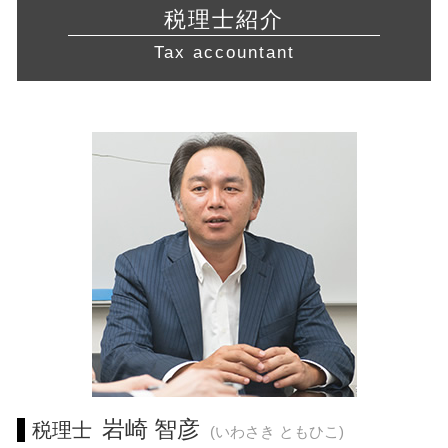
飲食店 営業許可証
脱税 とは
許認可 相模原市 税理士 相談
経営 計画 作り方
株式会社設立 流れ
税理士紹介
旅行業 登録
確定申告 etax
営業 許認可 申請 藤沢市 税理士
経営改善 計画書
絶対的記載事項
宅地建物取引業 免許
Tax accountant
法人 節税
経営相談 横浜市 相談
中小企業庁 認定 支援機関
介護事業 許認可
青色申告 条件
経営相談 相模原市 税理士 相談
事業再生 コンサル
許認可 取得
青色申告 特別控除
経営相談 川崎市 税理士 相談
中小企業経営力強化資金 とは
飲食店 開業 流れ
白色申告 メリット
経営相談 神奈川県 税理士 相談
経営 改善 計画
不動産業 免許
許認可 川崎市 税理士 相談
会社 分割
許認可 必要な業種
税務相談 藤沢市 税理士
財務 分析
飲食店 許認可
営業 許認可 申請 岐阜県 税理士
企業 合併
会社設立 岐阜県 相談
経営相談 静岡県 相談
起業支援 愛知県 税理士
税務相談 東京都 相談
経営相談 三重県 税理士
営業 許認可 申請 三重県 税理士
営業 許認可 申請 静岡県 相談
岩崎 智彦
税理士
(いわさき ともひこ)