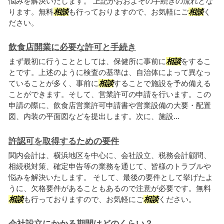
悩みを解決いたします。 上記がおおよその手続きの流れとな
ります。無料
相談
も行っておりますので、お気軽にご
相談
く
ださい。
飲食店開業に必要な許可と手続き
まず最初に行うこととしては、保健所に事前に
相談
をするこ
とです。上述のように検査の基準は、自治体によって異なっ
ていることが多く、事前に
相談
することで施設を予め備える
ことができます。そして、営業許可の申請を行います。この
申請の際に、飲食店営業許可申請書や営業設備の大要・配置
図、内装の平面図などを提出します。次に、施設...
許認可を取得するための要件
関内会計は、横浜地区を中心に、会社設立、税務会計顧問、
相続税対策、確定申告等の業務を通じて、皆様のトラブルや
悩みを解決いたします。 そして、最後の要件として挙げたよ
うに、欠格要件があることもあるので注意が必要です。無料
相談
も行っておりますので、お気軽にご
相談
ください。
会社設立にかかる期間はどのくらい？