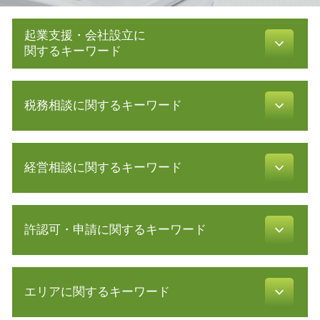
起業支援・会社設立に
関するキーワード
絶対的記載事項
税務相談に関するキーワード
増資 手続き
合同会社 設立 流れ
定款 認証
青色申告 経費
会社設立後 手続き
経営相談に関するキーワード
会社 税金
合同会社 設立費用
税務調査 反面調査
起業 補助金
税務調査 事前通知
経営革新等支援機関 とは
合同会社設立 必要書類
確定申告 費用
許認可・申請に関するキーワード
経営 計画 作り方
電子 定款 代行
白色申告 経費
創業 計画書
電子 定款 認証
白色申告 必要書類
事業 譲渡
会社設立 費用 経費
不動産業 免許
確定申告 所得税
議決権 とは
会社設立 流れ
エリアに関するキーワード
許認可 取得
所得税 種類
株式 移転
会社設立 費用 自分で
旅行業 登録
確定申告 経費