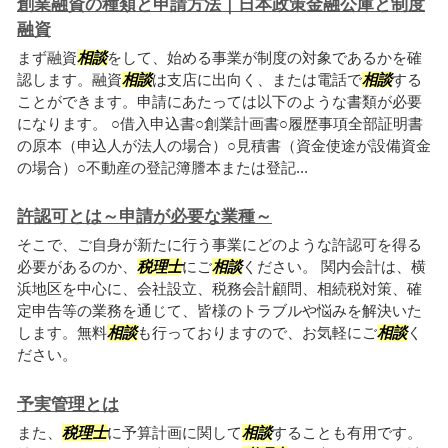
創業融資の種類と申請方法｜日本政策金融公庫と制度
融資
まず融資
相談
をして、始める事業が制度の対象であるかを確
認します。融資
相談
は支店に出向く、または電話で
相談
する
ことができます。申請にあたっては以下のような書類が必要
になります。 ○借入申込書○創業計画書○履歴事項全部証明書
の原本（申込人が法人の場合）○見積書（資金使途が設備資金
の場合）○不動産の登記簿謄本または登記...
許認可とは～申請が必要な業種～
そこで、ご自身が新たに行う事業にどのような許認可を得る
必要があるのか、
税理士
にご
相談
ください。 関内会計は、横
浜地区を中心に、会社設立、税務会計顧問、相続税対策、確
定申告等の業務を通じて、皆様のトラブルや悩みを解決いた
します。無料
相談
も行っておりますので、お気軽にご
相談
く
ださい。
予実管理とは
また、
税理士
に予算計画に関して
相談
することも有用です。