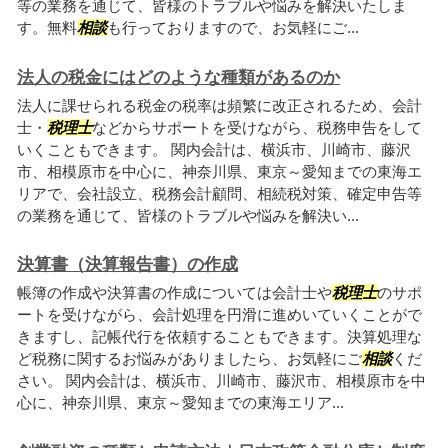
等の業務を通じて、皆様のトラブルや悩みを解決いたしま
す。無料
相談
も行っておりますので、お気軽にご...
法人の税金にはどのような種類があるのか
法人に課せられる税金の税率は頻繁に改正されるため、会計
士・
税理士
などからサポートを受けながら、税務申告をして
いくこともできます。 関内会計は、横浜市、川崎市、藤沢
市、相模原市を中心に、神奈川県、東京～愛知までの東海エ
リアで、会社設立、税務会計顧問、相続税対策、確定申告等
の業務を通じて、皆様のトラブルや悩みを解決い...
決算書（決算報告書）の作成
帳簿の作成や決算書の作成については会計士や
税理士
のサポ
ートを受けながら、会計処理を円滑に進めいていくことがで
きますし、記帳代行を依頼することもできます。決算処理な
ど税務に関するお悩みがありましたら、お気軽にご
相談
くだ
さい。 関内会計は、横浜市、川崎市、藤沢市、相模原市を中
心に、神奈川県、東京～愛知までの東海エリア...