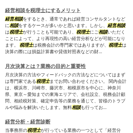
経営相談を税理士にするメリット
経営
相談
をするとき、通常であれば経営コンサルタントなど
に
相談
をするケースが多いかと思います。しかし、
経営
相談
は
税理士
が行うことも可能であり、
税理士
にご
相談
いただく
ことによって、より再現性の高い経営分析などが可能になり
ます。
税理士
は税務会計の専門家ではありますが、
税理士
は
決算の際には損益計算書や貸借対照表などの財...
月次決算とは？業務の目的と重要性
月次決算の方法やフィードバックの方法などについてはまず
は専門家である
税理士
までお問い合わせください。 関内会計
は、横浜市、川崎市、藤沢市、相模原市を中心に、神奈川
県、東京～愛知までの東海エリアで、会社設立、税務会計顧
問、相続税対策、確定申告等の業務を通じて、皆様のトラブ
ルや悩みを解決いたします。無料
相談
も行ってお...
経営分析・経営診断
当事務所の
税理士
が行っている業務の一つとして「経営分