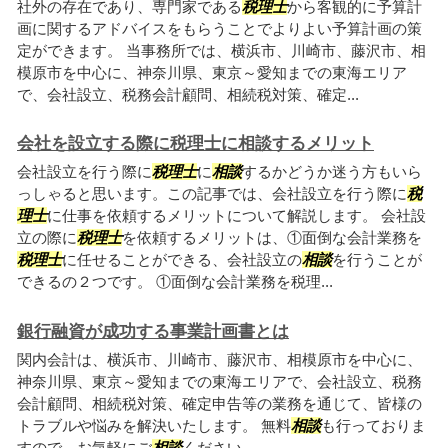
社外の存在であり、専門家である
税理士
から客観的に予算計
画に関するアドバイスをもらうことでよりよい予算計画の策
定ができます。 当事務所では、横浜市、川崎市、藤沢市、相
模原市を中心に、神奈川県、東京～愛知までの東海エリア
で、会社設立、税務会計顧問、相続税対策、確定...
会社を設立する際に税理士に相談するメリット
会社設立を行う際に
税理士
に
相談
するかどうか迷う方もいら
っしゃると思います。この記事では、会社設立を行う際に
税
理士
に仕事を依頼するメリットについて解説します。 会社設
立の際に
税理士
を依頼するメリットは、①面倒な会計業務を
税理士
に任せることができる、会社設立の
相談
を行うことが
できるの２つです。 ①面倒な会計業務を税理...
銀行融資が成功する事業計画書とは
関内会計は、横浜市、川崎市、藤沢市、相模原市を中心に、
神奈川県、東京～愛知までの東海エリアで、会社設立、税務
会計顧問、相続税対策、確定申告等の業務を通じて、皆様の
トラブルや悩みを解決いたします。 無料
相談
も行っておりま
すので、お気軽にご
相談
ください。