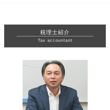
資本 参加
相対的 記載 事項
許認可 申請
青色申告 必要書類
起業支援 東京都 税理士
所得拡大促進税制 とは
会社設立 必要書類
訪問介護 開業
電子帳簿保存法 申請
税務相談 横浜市 税理士
リスクマネジメント 企業
株式会社 定款
飲食店 許認可
年末調整 計算
会社設立 藤沢市 税理士 相談
会社 資金繰り
募集 設立
許認可 必要な業種
税務調査 期間
経営相談 東海地方 税理士 相談
経営改善 計画書
合同会社 定款
介護事業 許認可
税金 対策
経営相談 相模原市 相談
事業 計画書
発起 設立
税理士紹介
飲食店 営業許可証
青色申告 メリット
経営相談 神奈川県 税理士
リスクマネジメント 分析 手法
創業 融資 銀行
食品衛生責任者 資格
Tax accountant
税務調査 流れ
起業支援 三重県 税理士 相談
中小会計要領 とは
飲食店 開業 流れ
延滞税 計算
税務相談 藤沢市 税理士 相談
認定経営革新等支援 機関 一覧
介護サービス事業
青色申告 条件
経営相談 岐阜県 税理士 相談
資金繰り 改善
宅地建物取引業 免許
所得税 税率
税務相談 藤沢市 相談
コンサル 会社
許認可 とは
営業 許認可 申請 相模原市 相談
企業 合併
不動産 開業
会社設立 静岡県 税理士 相談
早期 経営改善 計画
建設業 許認可
起業支援 藤沢市 税理士
保証 制度
経営相談 東京都 税理士 相談
税務相談 東京都 相談
会社設立 神奈川県 税理士
起業支援 相模原市 税理士