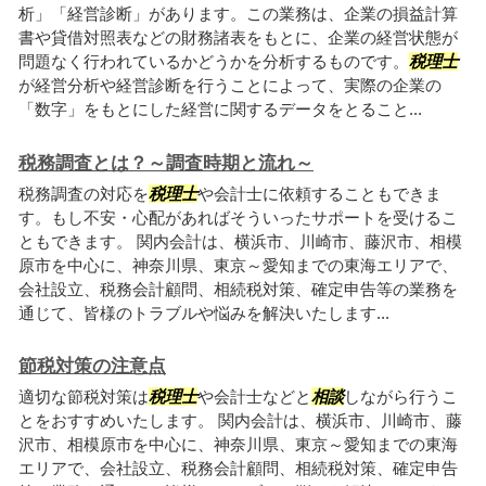
析」「経営診断」があります。この業務は、企業の損益計算
書や貸借対照表などの財務諸表をもとに、企業の経営状態が
問題なく行われているかどうかを分析するものです。
税理士
が経営分析や経営診断を行うことによって、実際の企業の
「数字」をもとにした経営に関するデータをとること...
税務調査とは？～調査時期と流れ～
税務調査の対応を
税理士
や会計士に依頼することもできま
す。もし不安・心配があればそういったサポートを受けるこ
ともできます。 関内会計は、横浜市、川崎市、藤沢市、相模
原市を中心に、神奈川県、東京～愛知までの東海エリアで、
会社設立、税務会計顧問、相続税対策、確定申告等の業務を
通じて、皆様のトラブルや悩みを解決いたします...
節税対策の注意点
適切な節税対策は
税理士
や会計士などと
相談
しながら行うこ
とをおすすめいたします。 関内会計は、横浜市、川崎市、藤
沢市、相模原市を中心に、神奈川県、東京～愛知までの東海
エリアで、会社設立、税務会計顧問、相続税対策、確定申告