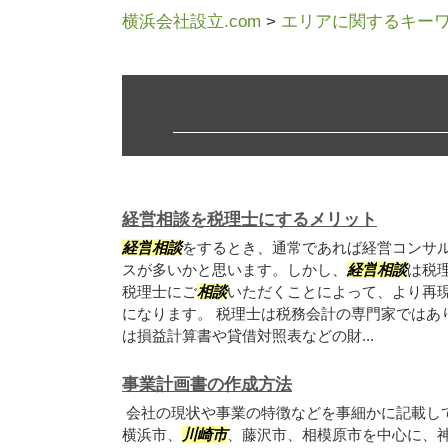
横浜会社設立.com
>
エリアに関するキー
経営相談を税理士にするメリット
経営
相談
をするとき、通常であれば経営コンサ
スが多いかと思います。しかし、
経営
相談
は税
税理士にご
相談
いただくことによって、より再
になります。 税理士は税務会計の専門家ではあ
は損益計算書や貸借対照表などの財...
事業計画書の作成方法
会社の現状や事業の特徴などを事細かに記載し
横浜市、
川崎市
、藤沢市、相模原市を中心に、