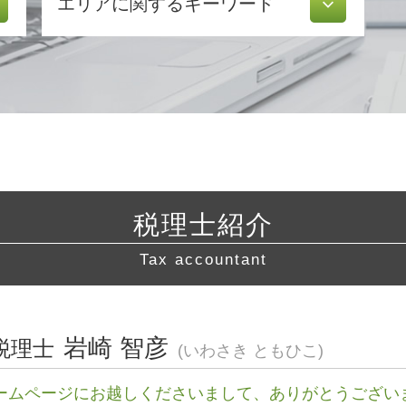
エリアに関するキーワード
確定申告書 作成
青色申告 特別控除
会計帳簿 とは
税務相談 東京都 税理士
還付 申告
起業支援 愛知県 税理士
税理士 顧問料 相場
経営相談 相模原市 税理士 相談
確定申告 訂正
許認可 東海地方 税理士 相談
青色申告 白色申告 違い
起業支援 神奈川県 税理士
電子帳簿保存法 申請
税務相談 横浜市 税理士 相談
税理士 顧問 契約
会社設立 横浜市 税理士
税務調査 事前通知
税理士紹介
税務相談 神奈川県 相談
青色申告 決算書 書き方
経営相談 岐阜県 税理士
延滞税 計算
Tax accountant
会社設立 藤沢市 税理士
白色申告 必要書類
許認可 相模原市 税理士 相談
確定申告 etax
経営相談 川崎市 税理士 相談
年末調整 必要書類
税務相談 川崎市 税理士 相談
岩崎 智彦
税理士
電子帳簿保存法 要件
(いわさき ともひこ)
許認可 横浜市 税理士 相談
節税 対策
営業 許認可 申請 三重県 税理士
財務諸表 分析
ームページにお越しくださいまして、ありがとうござい
経営相談 川崎市 税理士