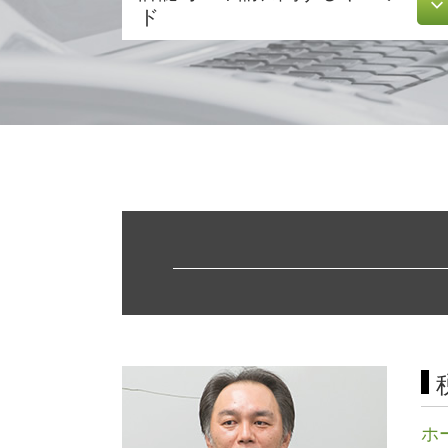
株式会社 定款
ド
合同会社 定款
会社 資本金
食品衛生責任者 資格
会社 定款
介護事業 許認可
会社設立 流れ
介護サービス事業
合同会社 資本金
建設業 許認可
法人化 手続き
訪問介護 開業
株式会社 資本金
宅地建物取引業 免許
株式会社設立 流れ
飲食店 開業 流れ
定款 作成
不動産 開業
株式会社 設立費用
許認可 取得
株式会社 設立 人数
飲食店 許認可
事業計画 策定
許認可 申請
株式会社 設立 メリット
飲食店 営業許可証
発起 設立
許認可 とは
補助金 交付申請書
不動産業 免許
募集 設立
許認可 必要な業種
相対的 記載 事項
ホ
旅行業 登録