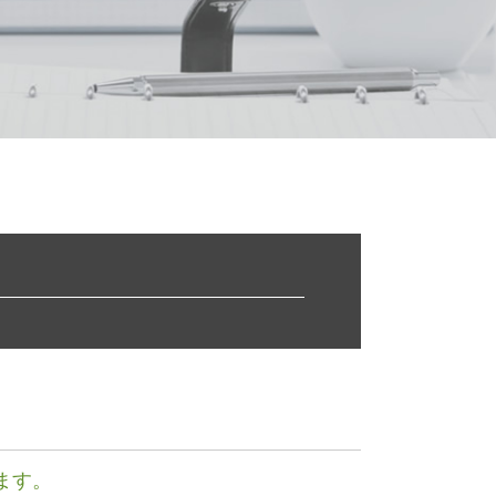
株式 譲渡 契約書
業務 提携
会社 分割
早期 経営改善 計画
中小企業経営力強化資金 とは
経営 改善 計画
中小企業庁 認定 支援機関
共益権 とは
リスク 対策
財務 分析
sbir とは
資本 参加
保証 制度
株式 移転
リスクマネジメント 企業
認定 支援 機関 検索
リスクマネジメント 分析 手法
経営革新等支援機関 申請
ます。