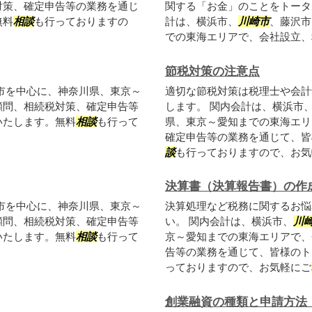
対策、確定申告等の業務を通じ
関する「お金」のことをトータ
無料
相談
も行っておりますの
計は、横浜市、
川崎市
、藤沢市
での東海エリアで、会社設立、税
節税対策の注意点
市を中心に、神奈川県、東京～
適切な節税対策は税理士や会計
顧問、相続税対策、確定申告等
します。 関内会計は、横浜市
いたします。無料
相談
も行って
県、東京～愛知までの東海エリ
確定申告等の業務を通じて、皆
談
も行っておりますので、お気軽
決算書（決算報告書）の作
市を中心に、神奈川県、東京～
決算処理など税務に関するお悩
顧問、相続税対策、確定申告等
い。 関内会計は、横浜市、
川
いたします。無料
相談
も行って
京～愛知までの東海エリアで、
告等の業務を通じて、皆様のト
っておりますので、お気軽にご
創業融資の種類と申請方法