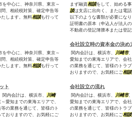
市を中心に、神奈川県、東京～
まず融資
相談
をして、始める事
顧問、相続税対策、確定申告等
談
は支店に出向く、または電話
いたします。無料
相談
も行って
以下のような書類が必要になり
証明書の原本（申込人が法人の
不動産の登記簿謄本または登記..
会社設立時の資本金の決め
市を中心に、神奈川県、東京～
関内会計は、横浜市、
川崎市
顧問、相続税対策、確定申告等
愛知までの東海エリアで、会社
いたします。無料
相談
も行って
の業務を通じて、皆様のトラブ
おりますので、お気軽にご
相談
ット
会社設立の流れ
。関内会計は、横浜市、
川崎
関内会計は、横浜市、
川崎市
京～愛知までの東海エリアで、
愛知までの東海エリアで、会社
告等の業務を通じて、皆様のト
の業務を通じて、皆様のトラブ
っておりますので、お気軽にご
おりますので、お気軽にご
相談