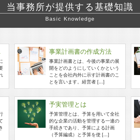
当事務所が提供する基礎知識
Basic Knowledge
.
事業計画書の作成方法
に
事業計画書とは、今後の事業の展
要
開をどのようにしていくかという
れ
ことを会社内外に示す計画書のこ
とを言います。経営者 […]
予実管理とは
行
予算管理とは、予算を用いて全社
て
的な企業の活動を管理する一連の
き
手続きであり、予算による計画
（予算編成）と予算を使 […]