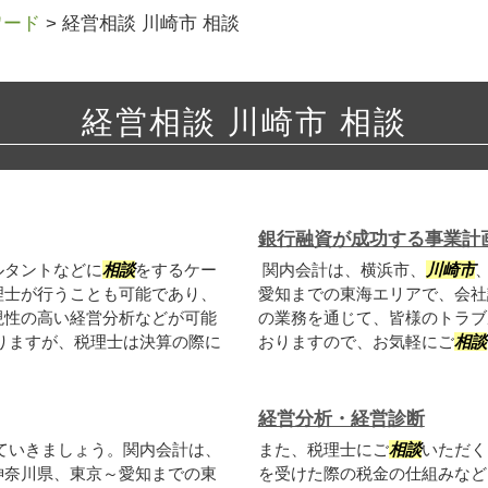
ワード
>
経営相談 川崎市 相談
経営相談 川崎市 相談
銀行融資が成功する事業計
ルタントなどに
相談
をするケー
関内会計は、横浜市、
川崎市
理士が行うことも可能であり、
愛知までの東海エリアで、会社
現性の高い経営分析などが可能
の業務を通じて、皆様のトラブ
りますが、税理士は決算の際に
おりますので、お気軽にご
相談
経営分析・経営診断
ていきましょう。関内会計は、
また、税理士にご
相談
いただく
神奈川県、東京～愛知までの東
を受けた際の税金の仕組みなど