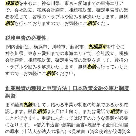
模原市
を中心に、神奈川県、東京～愛知までの東海エリア
で、会社設立、税務会計顧問、相続税対策、確定申告等の業
務を通じて、皆様のトラブルや悩みを解決いたします。無料
相談
も行っておりますので、お気軽にご
相談
くだ...
税務申告の必要性
関内会計は、横浜市、川崎市、藤沢市、
相模原市
を中心に、
神奈川県、東京～愛知までの東海エリアで、会社設立、税務
会計顧問、相続税対策、確定申告等の業務を通じて、皆様の
トラブルや悩みを解決いたします。無料
相談
も行っておりま
すので、お気軽にご
相談
ください。
創業融資の種類と申請方法｜日本政策金融公庫と制度
融資
まず融資
相談
をして、始める事業が制度の対象であるかを確
認します。融資
相談
は支店に出向く、または電話で
相談
する
ことができます。申請にあたっては以下のような書類が必要
になります。 ○借入申込書○創業計画書○履歴事項全部証明書
の原本（申込人が法人の場合）○見積書（資金使途が設備資金