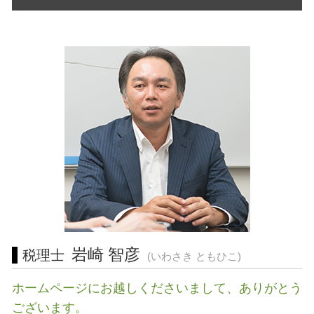
宅地建物取引業 免許
税金 対策
経営相談 相模原市 税理士
事業継承 個人
介護事業 許認可
所得税 種類
経営相談 愛知県 相談
経営革新等支援機関 申請
不動産 開業
税金 時効
経営相談 相模原市 相談
株式 移転
飲食店 許認可
経営相談 静岡県 税理士 相談
経営 計画 作り方
許認可 とは
会社設立 東京都 税理士 相談
事業再生 コンサル
許認可 取得
経営相談 川崎市 税理士 相談
中小企業 資金繰り
起業支援 三重県 相談
税務相談 横浜市 税理士
税務相談 三重県 税理士
税務相談 岐阜県 相談
経営相談 藤沢市 相談
起業支援 藤沢市 税理士 相談
税務相談 藤沢市 相談
岩崎 智彦
税理士
(いわさき ともひこ)
ホームページにお越しくださいまして、ありがとう
ございます。