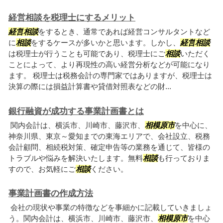
経営相談を税理士にするメリット
経営
相談
をするとき、通常であれば経営コンサルタントなど
に
相談
をするケースが多いかと思います。しかし、
経営
相談
は税理士が行うことも可能であり、税理士にご
相談
いただく
ことによって、より再現性の高い経営分析などが可能になり
ます。 税理士は税務会計の専門家ではありますが、税理士は
決算の際には損益計算書や貸借対照表などの財...
銀行融資が成功する事業計画書とは
関内会計は、横浜市、川崎市、藤沢市、
相模原市
を中心に、
神奈川県、東京～愛知までの東海エリアで、会社設立、税務
会計顧問、相続税対策、確定申告等の業務を通じて、皆様の
トラブルや悩みを解決いたします。無料
相談
も行っておりま
すので、お気軽にご
相談
ください。
事業計画書の作成方法
会社の現状や事業の特徴などを事細かに記載していきましょ
う。関内会計は、横浜市、川崎市、藤沢市、
相模原市
を中心