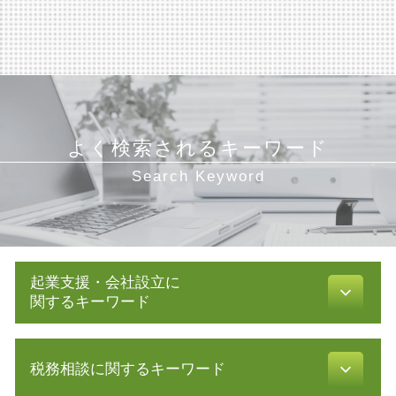
よく検索されるキーワード
Search Keyword
起業支援・会社設立に
関するキーワード
新規 事業 計画
税務相談に関するキーワード
会社設立 流れ
起業 助成金