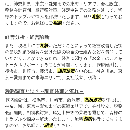
に、神奈川県、東京～愛知までの東海エリアで、会社設立、
税務会計顧問、相続税対策、確定申告等の業務を通じて、皆
様のトラブルや悩みを解決いたします。無料
相談
も行ってお
りますので、お気軽にご
相談
ください。
経営分析・経営診断
また、税理士にご
相談
いただくことによって経営改善した後
の節税対策や融資を受けた際の税金の仕組みなどを質問して
いただくことができるため、経営に関する「お金」のことを
トータルサポートすることが可能になります。 関内会計は、
横浜市、川崎市、藤沢市、
相模原市
を中心に、神奈川県、東
京～愛知までの東海エリアで、会社設立、税務...
税務調査とは？～調査時期と流れ～
関内会計は、横浜市、川崎市、藤沢市、
相模原市
を中心に、
神奈川県、東京～愛知までの東海エリアで、会社設立、税務
会計顧問、相続税対策、確定申告等の業務を通じて、皆様の
トラブルや悩みを解決いたします。無料
相談
も行っておりま
すので、お気軽にご
相談
ください。