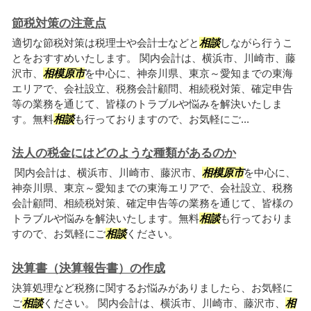
節税対策の注意点
適切な節税対策は税理士や会計士などと
相談
しながら行うこ
とをおすすめいたします。 関内会計は、横浜市、川崎市、藤
沢市、
相模原市
を中心に、神奈川県、東京～愛知までの東海
エリアで、会社設立、税務会計顧問、相続税対策、確定申告
等の業務を通じて、皆様のトラブルや悩みを解決いたしま
す。無料
相談
も行っておりますので、お気軽にご...
法人の税金にはどのような種類があるのか
関内会計は、横浜市、川崎市、藤沢市、
相模原市
を中心に、
神奈川県、東京～愛知までの東海エリアで、会社設立、税務
会計顧問、相続税対策、確定申告等の業務を通じて、皆様の
トラブルや悩みを解決いたします。無料
相談
も行っておりま
すので、お気軽にご
相談
ください。
決算書（決算報告書）の作成
決算処理など税務に関するお悩みがありましたら、お気軽に
ご
相談
ください。 関内会計は、横浜市、川崎市、藤沢市、
相