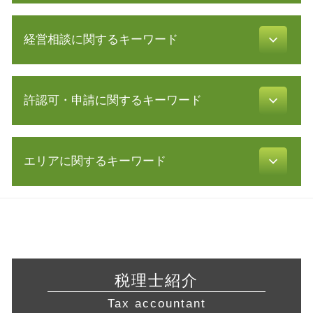
合同会社 資本金
税理士 顧問
創業 融資
経営相談に関するキーワード
青色申告 白色申告 違い
有限 責任
確定申告書 作成
電子 定款 代行
節税 対策
経営 改善 計画
株式会社 設立 条件
会計帳簿 とは
許認可・申請に関するキーワード
会社 資金繰り
会社 定款
電子帳簿保存法 申請
リスクマネジメント 企業
株式会社 設立 メリット
所得税 税率
認定 支援 機関 検索
相対的 記載 事項
飲食店 営業許可証
税理士 確定申告 費用
事業 譲渡 契約書
助成金 消費税
エリアに関するキーワード
不動産業 免許
白色申告 必要書類
所得拡大促進税制 とは
株式会社設立 流れ
旅行業 登録
税理士 顧問料 相場
事業継承 補助金
電子 定款
建設業 許認可
青色申告 決算書
起業支援 神奈川県 税理士
認定経営革新等支援 機関 一覧
発行可能株式総数
飲食店 開業 流れ
確定申告 時期
起業支援 川崎市 税理士 相談
中小会計要領 とは
株式会社 設立 人数
食品衛生責任者 資格
税務調査 事前通知
会社設立 横浜市 税理士 相談
経営 コンサル
定款 とは
許認可 必要な業種
確定申告 etax
営業 許認可 申請 岐阜県 相談
リスク 対策
会社設立後 手続き
介護サービス事業
年末調整 必要書類
許認可 東京都 税理士 相談
自己 株式
発起 設立
税理士紹介
訪問介護 開業
会社 税金
会社設立 横浜市 税理士
事業 計画書
事業計画書 書き方
許認可 申請
Tax accountant
確定申告 経費
税務相談 愛知県 相談
中小企業再生支援協議会 とは