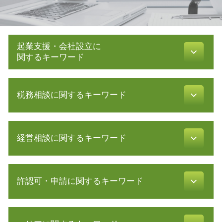
起業支援・会社設立に
関するキーワード
相対的 記載 事項
税務相談に関するキーワード
事業計画 策定
法人化 手続き
起業 補助金
所得税 種類
事業計画書 書き方
経営相談に関するキーワード
税理士 顧問料 相場
助成金 消費税
確定申告 申告漏れ
会社 資本金
確定申告書 作成
リスク 対策
定款 目的
税務調査 時期
許認可・申請に関するキーワード
財務 分析
創業 融資 公庫
白色申告 経費 上限
株式 交換
無限 責任
税務調査 対象
創業計画書 書き方
募集 設立
訪問介護 開業
確定申告 やり方
認定 支援 機関 更新
会社設立 費用 経費