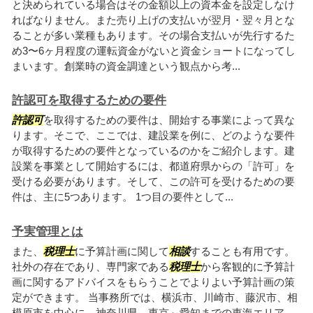
と決められている場合はその金額以上の資本金を設定しなけ
ればなりません。また売り上げの支払いが翌月・翌々月とな
ることが多い業種もあります。その場合支払いが先行するた
め3〜6ヶ月程度の運転資金がないと資金ショートになってし
まいます。創業時の資金調達という観点から考...
許認可を取得するための要件
許認可
を取得するための要件は、開始する事業によって異な
ります。そこで、ここでは、建設業を例に、どのような要件
が取得するための要件となっているのかをご紹介します。建
設業を事業として開始するには、都道府県からの「許可」を
受ける必要があります。そして、この許可を受けるための要
件は、主に5つあります。 1つ目の要件として...
予実管理とは
また、
税理士
に予算計画に関して
相談
することも有用です。
社外の存在であり、専門家である
税理士
から客観的に予算計
画に関するアドバイスをもらうことでよりよい予算計画の策
定ができます。 当事務所では、横浜市、川崎市、藤沢市、相
模原市を中心に、神奈川県、東京～愛知までの東海エリア