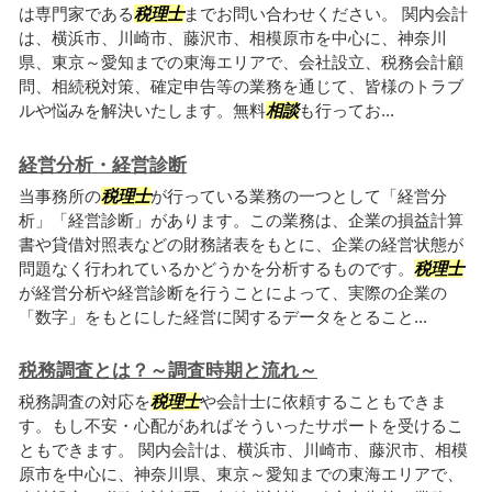
は専門家である
税理士
までお問い合わせください。 関内会計
は、横浜市、川崎市、藤沢市、相模原市を中心に、神奈川
県、東京～愛知までの東海エリアで、会社設立、税務会計顧
問、相続税対策、確定申告等の業務を通じて、皆様のトラブ
ルや悩みを解決いたします。無料
相談
も行ってお...
経営分析・経営診断
当事務所の
税理士
が行っている業務の一つとして「経営分
析」「経営診断」があります。この業務は、企業の損益計算
書や貸借対照表などの財務諸表をもとに、企業の経営状態が
問題なく行われているかどうかを分析するものです。
税理士
が経営分析や経営診断を行うことによって、実際の企業の
「数字」をもとにした経営に関するデータをとること...
税務調査とは？～調査時期と流れ～
税務調査の対応を
税理士
や会計士に依頼することもできま
す。もし不安・心配があればそういったサポートを受けるこ
ともできます。 関内会計は、横浜市、川崎市、藤沢市、相模
原市を中心に、神奈川県、東京～愛知までの東海エリアで、