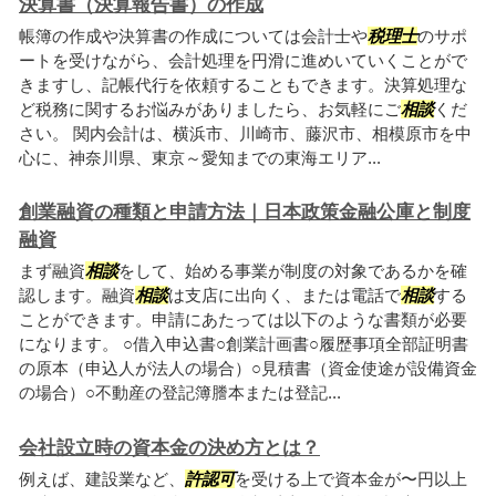
決算書（決算報告書）の作成
帳簿の作成や決算書の作成については会計士や
税理士
のサポ
ートを受けながら、会計処理を円滑に進めいていくことがで
きますし、記帳代行を依頼することもできます。決算処理な
ど税務に関するお悩みがありましたら、お気軽にご
相談
くだ
さい。 関内会計は、横浜市、川崎市、藤沢市、相模原市を中
心に、神奈川県、東京～愛知までの東海エリア...
創業融資の種類と申請方法｜日本政策金融公庫と制度
融資
まず融資
相談
をして、始める事業が制度の対象であるかを確
認します。融資
相談
は支店に出向く、または電話で
相談
する
ことができます。申請にあたっては以下のような書類が必要
になります。 ○借入申込書○創業計画書○履歴事項全部証明書
の原本（申込人が法人の場合）○見積書（資金使途が設備資金
の場合）○不動産の登記簿謄本または登記...
会社設立時の資本金の決め方とは？
例えば、建設業など、
許認可
を受ける上で資本金が〜円以上