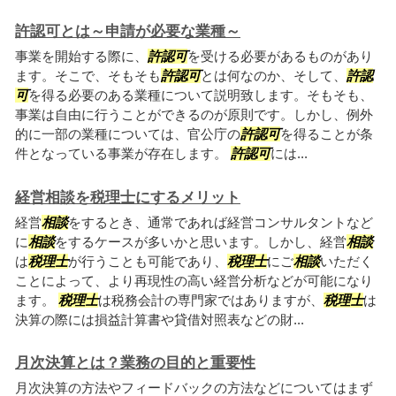
許認可とは～申請が必要な業種～
事業を開始する際に、
許認可
を受ける必要があるものがあり
ます。そこで、そもそも
許認可
とは何なのか、そして、
許認
可
を得る必要のある業種について説明致します。そもそも、
事業は自由に行うことができるのが原則です。しかし、例外
的に一部の業種については、官公庁の
許認可
を得ることが条
件となっている事業が存在します。
許認可
には...
経営相談を税理士にするメリット
経営
相談
をするとき、通常であれば経営コンサルタントなど
に
相談
をするケースが多いかと思います。しかし、経営
相談
は
税理士
が行うことも可能であり、
税理士
にご
相談
いただく
ことによって、より再現性の高い経営分析などが可能になり
ます。
税理士
は税務会計の専門家ではありますが、
税理士
は
決算の際には損益計算書や貸借対照表などの財...
月次決算とは？業務の目的と重要性
月次決算の方法やフィードバックの方法などについてはまず