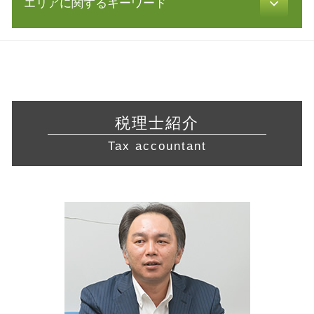
エリアに関するキーワード
飲食店 許認可
修正 申告
資金繰り 改善
合同会社設立 必要書類
食品衛生責任者 資格
青色申告 メリット
中小企業再生支援協議会 とは
会社 定款
許認可 申請
電子帳簿保存法 要件
経営相談 愛知県 税理士
株式 譲渡
補助金 交付申請書
許認可 必要な業種
青色申告 特別控除
税務相談 東京都 相談
保証 制度
定款 原本証明
旅行業 登録
確定申告 経費
起業支援 三重県 税理士 相談
リスクマネジメント 分析 手法
合同会社 設立 流れ
飲食店 営業許可証
財務諸表 分析
営業 許認可 申請 東京都 相談
創業 計画書
合同会社 資本金
不動産業 免許
税務調査 流れ
経営相談 愛知県 相談
認定経営革新等支援 機関 一覧
株式会社 設立費用
税理士紹介
許認可 とは
確定申告 所得税
税務相談 三重県 税理士
中小企業庁 認定 支援機関
会社設立 必要書類
不動産 開業
Tax accountant
青色申告 開業届
営業 許認可 申請 藤沢市 相談
有限会社 株式譲渡
許認可 取得
税務調査 反面調査
会社設立 岐阜県 税理士
経営革新等支援機関 とは
宅地建物取引業 免許
税務調査 法人
会社設立 東京都 相談
株式 移転
建設業 許認可
青色申告 決算書 書き方
起業支援 三重県 相談
所得拡大促進税制 とは
飲食店 開業 流れ
許認可 神奈川県 税理士 相談
会社 資金繰り
介護サービス事業
起業支援 愛知県 相談
リスクマネジメント 企業
介護事業 許認可
会社設立 静岡県 相談
コンサル 会社
税務相談 藤沢市 税理士 相談
起業支援 川崎市 税理士 相談
税務相談 横浜市 税理士