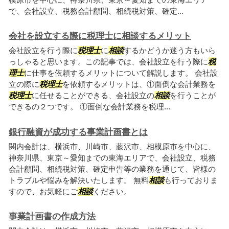
で、会社設立、税務会計顧問、相続税対策、確定...
会社を設立する際に税理士に相談するメリット
会社設立を行う際に
税理士
に
相談
するかどうか迷う方もいら
っしゃると思います。この記事では、会社設立を行う際に
税
理士
に仕事を依頼するメリットについて解説します。 会社設
立の際に
税理士
を依頼するメリットは、①面倒な会計業務を
税理士
に任せることができる、会社設立の
相談
を行うことが
できるの２つです。 ①面倒な会計業務を税理...
銀行融資が成功する事業計画書とは
関内会計は、横浜市、川崎市、藤沢市、相模原市を中心に、
神奈川県、東京～愛知までの東海エリアで、会社設立、税務
会計顧問、相続税対策、確定申告等の業務を通じて、皆様の
トラブルや悩みを解決いたします。 無料
相談
も行っておりま
すので、お気軽にご
相談
ください。
事業計画書の作成方法