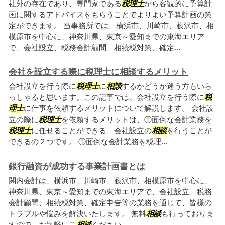
社外の存在であり、専門家である
税理士
から客観的に予算計
画に関するアドバイスをもらうことでよりよい予算計画の策
定ができます。 当事務所では、横浜市、川崎市、藤沢市、相
模原市を中心に、神奈川県、東京～愛知までの東海エリア
で、会社設立、税務会計顧問、相続税対策、確定...
会社を設立する際に税理士に相談するメリット
会社設立を行う際に
税理士
に
相談
するかどうか迷う方もいら
っしゃると思います。この記事では、会社設立を行う際に
税
理士
に仕事を依頼するメリットについて解説します。 会社設
立の際に
税理士
を依頼するメリットは、①面倒な会計業務を
税理士
に任せることができる、会社設立の
相談
を行うことが
できるの２つです。 ①面倒な会計業務を税理...
銀行融資が成功する事業計画書とは
関内会計は、横浜市、川崎市、藤沢市、相模原市を中心に、
神奈川県、東京～愛知までの東海エリアで、会社設立、税務
会計顧問、相続税対策、確定申告等の業務を通じて、皆様の
トラブルや悩みを解決いたします。 無料
相談
も行っておりま
すので、お気軽にご
相談
ください。