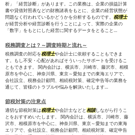
析」「経営診断」があります。この業務は、企業の損益計算
書や貸借対照表などの財務諸表をもとに、企業の経営状態が
問題なく行われているかどうかを分析するものです。
税理士
が経営分析や経営診断を行うことによって、実際の企業の
「数字」をもとにした経営に関するデータをとること...
税務調査とは？～調査時期と流れ～
税務調査の対応を
税理士
や会計士に依頼することもできま
す。もし不安・心配があればそういったサポートを受けるこ
ともできます。 関内会計は、横浜市、川崎市、藤沢市、相模
原市を中心に、神奈川県、東京～愛知までの東海エリアで、
会社設立、税務会計顧問、相続税対策、確定申告等の業務を
通じて、皆様のトラブルや悩みを解決いたします...
節税対策の注意点
適切な節税対策は
税理士
や会計士などと
相談
しながら行うこ
とをおすすめいたします。 関内会計は、横浜市、川崎市、藤
沢市、相模原市を中心に、神奈川県、東京～愛知までの東海
エリアで、会社設立、税務会計顧問、相続税対策、確定申告