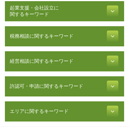
起業支援・会社設立に
関するキーワード
会社設立 期間
税務相談に関するキーワード
合同会社 株式会社 違い
会社設立後 手続き
創業 融資
節税 対策
無限 責任
経営相談に関するキーワード
税務調査 個人
発起 設立
確定申告 時期
増資 手続き
確定申告 費用
事業 譲渡 契約書
電子 定款
確定申告 スマホ
許認可・申請に関するキーワード
創業計画書 書き方
会社設立 税理士
税理士 顧問
リスクマネジメント 企業
補助金 助成金 違い
税務署 密告
株式 譲渡 契約書
株式会社 設立 条件
飲食店 開業 流れ
所得税 種類
株式 譲渡 制限 会社
会社設立 流れ
エリアに関するキーワード
食品衛生責任者 資格
確定申告 etax
中小企業再生支援協議会 とは
有限 責任
許認可 申請
年末調整 計算
保証 制度
募集 設立
許認可 とは
青色申告 メリット