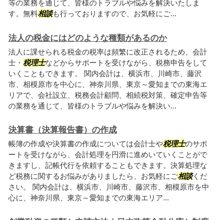
等の業務を通じて、皆様のトラブルや悩みを解決いたしま
す。無料
相談
も行っておりますので、お気軽にご...
法人の税金にはどのような種類があるのか
法人に課せられる税金の税率は頻繁に改正されるため、会計
士・
税理士
などからサポートを受けながら、税務申告をして
いくこともできます。 関内会計は、横浜市、川崎市、藤沢
市、相模原市を中心に、神奈川県、東京～愛知までの東海エ
リアで、会社設立、税務会計顧問、相続税対策、確定申告等
の業務を通じて、皆様のトラブルや悩みを解決い...
決算書（決算報告書）の作成
帳簿の作成や決算書の作成については会計士や
税理士
のサポ
ートを受けながら、会計処理を円滑に進めいていくことがで
きますし、記帳代行を依頼することもできます。決算処理な
ど税務に関するお悩みがありましたら、お気軽にご
相談
くだ
さい。 関内会計は、横浜市、川崎市、藤沢市、相模原市を中
心に、神奈川県、東京～愛知までの東海エリア...