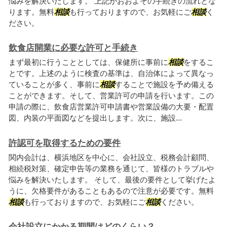
悩みを解決いたします。 上記がおおよその手続きの流れとな
ります。無料
相談
も行っておりますので、お気軽にご
相談
く
ださい。
飲食店開業に必要な許可と手続き
まず最初に行うこととしては、保健所に事前に
相談
をするこ
とです。上述のように検査の基準は、自治体によって異なっ
ていることが多く、事前に
相談
することで施設を予め備える
ことができます。そして、営業許可の申請を行います。この
申請の際に、飲食店営業許可申請書や営業設備の大要・配置
図、内装の平面図などを提出します。次に、施設...
許認可を取得するための要件
関内会計は、横浜地区を中心に、会社設立、税務会計顧問、
相続税対策、確定申告等の業務を通じて、皆様のトラブルや
悩みを解決いたします。 そして、最後の要件として挙げたよ
うに、欠格要件があることもあるので注意が必要です。無料
相談
も行っておりますので、お気軽にご
相談
ください。
会社設立にかかる期間はどのくらい？