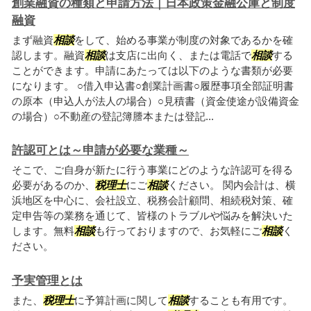
創業融資の種類と申請方法｜日本政策金融公庫と制度
融資
まず融資
相談
をして、始める事業が制度の対象であるかを確
認します。融資
相談
は支店に出向く、または電話で
相談
する
ことができます。申請にあたっては以下のような書類が必要
になります。 ○借入申込書○創業計画書○履歴事項全部証明書
の原本（申込人が法人の場合）○見積書（資金使途が設備資金
の場合）○不動産の登記簿謄本または登記...
許認可とは～申請が必要な業種～
そこで、ご自身が新たに行う事業にどのような許認可を得る
必要があるのか、
税理士
にご
相談
ください。 関内会計は、横
浜地区を中心に、会社設立、税務会計顧問、相続税対策、確
定申告等の業務を通じて、皆様のトラブルや悩みを解決いた
します。無料
相談
も行っておりますので、お気軽にご
相談
く
ださい。
予実管理とは
また、
税理士
に予算計画に関して
相談
することも有用です。