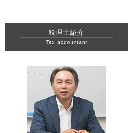
税務相談 相模原市 相談
中小企業 資金繰り
助成金 制度
飲食店 許認可
税務調査 事前通知
経営相談 東京都 税理士
コンサル 会社
新規 事業 計画
訪問介護 開業
税理士 顧問料 相場
許認可 横浜市 税理士 相談
資本 提携
定款 目的
建設業 許認可
税務調査 期間
営業 許認可 申請 相模原市 税理士
資金繰り 改善
事業計画書 代行
許認可 必要な業種
還付申告 期限
経営相談 横浜市 相談
議決権 とは
法人化 メリット
税理士紹介
許認可 取得
青色申告 期限
経営相談 岐阜県 税理士
財務 分析
株式会社 定款
介護サービス事業
Tax accountant
所得 控除
会社設立 神奈川県 税理士
認定経営革新等支援 機関 一覧
旅行業 登録
青色申告 決算書
税務相談 神奈川県 相談
公的支援 とは
不動産業 免許
白色申告 必要書類
会社設立 相模原市 相談
認定 支援 機関 検索
宅地建物取引業 免許
確定申告 やり方
会社設立 横浜市 税理士
創業 計画書
介護事業 許認可
経営相談 静岡県 税理士
共益権 とは
飲食店 営業許可証
税務相談 神奈川県 税理士
経営 計画 作り方
不動産 開業
営業 許認可 申請 静岡県 相談
リスクマネジメント 分析 手法
税務相談 藤沢市 税理士 相談
会社設立 愛知県 税理士 相談
起業支援 相模原市 相談
起業支援 神奈川県 税理士
経営相談 相模原市 相談