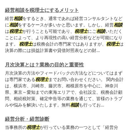
経営相談を税理士にするメリット
経営
相談
をするとき、通常であれば経営コンサルタントなど
に
相談
をするケースが多いかと思います。しかし、経営
相談
は
税理士
が行うことも可能であり、
税理士
にご
相談
いただく
ことによって、より再現性の高い経営分析などが可能になり
ます。
税理士
は税務会計の専門家ではありますが、
税理士
は
決算の際には損益計算書や貸借対照表などの財...
月次決算とは？業務の目的と重要性
月次決算の方法やフィードバックの方法などについてはまず
は専門家である
税理士
までお問い合わせください。 関内会計
は、横浜市、川崎市、藤沢市、相模原市を中心に、神奈川
県、東京～愛知までの東海エリアで、会社設立、税務会計顧
問、相続税対策、確定申告等の業務を通じて、皆様のトラブ
ルや悩みを解決いたします。無料
相談
も行ってお...
経営分析・経営診断
当事務所の
税理士
が行っている業務の一つとして「経営分