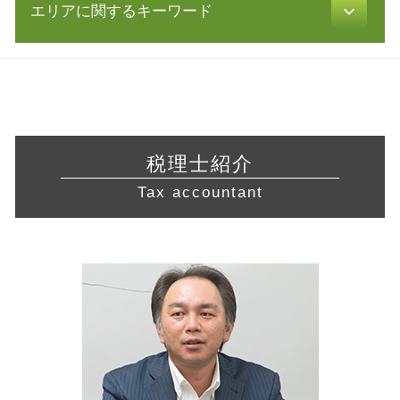
創業計画書 書き方
相対的 記載 事項
エリアに関するキーワード
飲食店 開業 流れ
確定申告 時期
資金繰り 改善
会社設立 税理士
許認可 申請
青色申告 条件
認定 支援 機関 検索
株式会社設立 流れ
建設業 許認可
税務調査 期間
営業 許認可 申請 神奈川県 相談
リスクマネジメント 目的
会社 資本金
食品衛生責任者 資格
税務調査 時期
税務相談 横浜市 税理士
自己 株式
新規事業 計画書
宅地建物取引業 免許
税務調査 法人
税務相談 横浜市 税理士 相談
経営 改善 計画
定款 とは
旅行業 登録
青色申告 メリット
税務相談 相模原市 税理士 相談
リスクマネジメント 企業
会社設立 費用 自分で
訪問介護 開業
白色申告 経費 上限
税務相談 愛知県 相談
企業 合併
株式会社 設立 人数
税理士紹介
不動産 開業
年末調整 計算
会社設立 静岡県 税理士
リスクマネジメント 分析 手法
会社設立 税務署
飲食店 営業許可証
Tax accountant
税務調査 対象
起業支援 静岡県 相談
経営革新等支援機関 とは
介護サービス事業
還付申告 必要書類
税務相談 川崎市 税理士
認定 支援 機関 更新
不動産業 免許
確定申告 所得税
起業支援 岐阜県 相談
会社 分割
許認可 必要な業種
青色申告 白色申告 違い
営業 許認可 申請 相模原市 相談
所得拡大促進税制 とは
飲食店 許認可
起業支援 岐阜県 税理士 相談
株式 譲渡 制限 会社
介護事業 許認可
営業 許認可 申請 東京都 税理士
株式 譲渡 契約書
許認可 取得
会社設立 横浜市 税理士 相談
経営 計画 作り方
会社設立 藤沢市 税理士
税務相談 東京都 相談