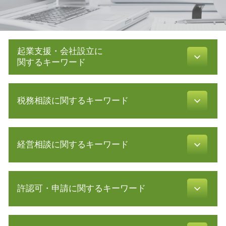
起業支援・会社設立に
関するキーワード
合同会社 設立 流れ
税務相談に関するキーワード
会社 定款
会社設立 費用 経費
発行可能株式総数
確定申告 etax
定款 作成
経営相談に関するキーワード
青色申告 経費
募集 設立
所得税 種類
株式会社 定款
税理士 顧問料 相場
公的支援 とは
会社設立 必要書類
税理士 顧問 契約
許認可・申請に関するキーワード
sbir とは
発起 設立
確定申告 訂正
財務 分析
起業 補助金
還付 申告
株式 移転
助成金 制度
許認可 とは
白色申告 メリット