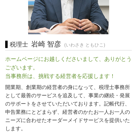
会社設立 川崎市 税理士 相談
許認可 藤沢市 税理士 相談
営業 許認可 申請 静岡県 相談
起業支援 神奈川県 税理士
起業支援 川崎市 税理士
岩崎 智彦
税理士
(いわさき ともひこ)
ホームページにお越しくださいまして、ありがとう
ございます。
当事務所は、挑戦する経営者を応援します！
開業期、創業期の経営者の身になって、税理士事務所
として最善のサービスを追及して、事業の継続・発展
のサポートをさせていただいております。記帳代行、
申告業務にとどまらず、経営者のかたお一人お一人の
ニーズに合わせたオーダーメイドサービスを提供いた
します。