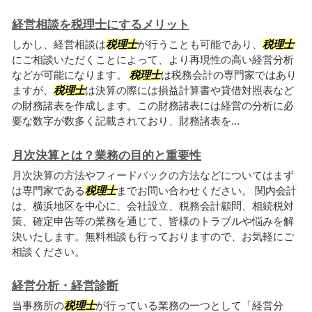
経営相談を税理士にするメリット
しかし、経営相談は
税理士
が行うことも可能であり、
税理士
にご相談いただくことによって、より再現性の高い経営分析
などが可能になります。
税理士
は税務会計の専門家ではあり
ますが、
税理士
は決算の際には損益計算書や貸借対照表など
の財務諸表を作成します。この財務諸表には経営の分析に必
要な数字が数多く記載されており、財務諸表を...
月次決算とは？業務の目的と重要性
月次決算の方法やフィードバックの方法などについてはまず
は専門家である
税理士
までお問い合わせください。 関内会計
は、横浜地区を中心に、会社設立、税務会計顧問、相続税対
策、確定申告等の業務を通じて、皆様のトラブルや悩みを解
決いたします。無料相談も行っておりますので、お気軽にご
相談ください。
経営分析・経営診断
当事務所の
税理士
が行っている業務の一つとして「経営分