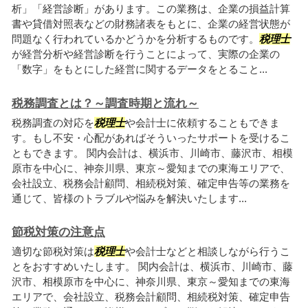
析」「経営診断」があります。この業務は、企業の損益計算
書や貸借対照表などの財務諸表をもとに、企業の経営状態が
問題なく行われているかどうかを分析するものです。
税理士
が経営分析や経営診断を行うことによって、実際の企業の
「数字」をもとにした経営に関するデータをとること...
税務調査とは？～調査時期と流れ～
税務調査の対応を
税理士
や会計士に依頼することもできま
す。もし不安・心配があればそういったサポートを受けるこ
ともできます。 関内会計は、横浜市、川崎市、藤沢市、相模
原市を中心に、神奈川県、東京～愛知までの東海エリアで、
会社設立、税務会計顧問、相続税対策、確定申告等の業務を
通じて、皆様のトラブルや悩みを解決いたします...
節税対策の注意点
適切な節税対策は
税理士
や会計士などと相談しながら行うこ
とをおすすめいたします。 関内会計は、横浜市、川崎市、藤
沢市、相模原市を中心に、神奈川県、東京～愛知までの東海
エリアで、会社設立、税務会計顧問、相続税対策、確定申告