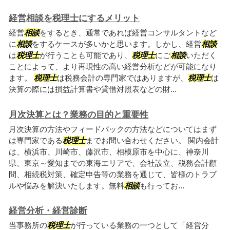
経営相談を税理士にするメリット
経営
相談
をするとき、通常であれば経営コンサルタントなど
に
相談
をするケースが多いかと思います。しかし、経営
相談
は
税理士
が行うことも可能であり、
税理士
にご
相談
いただく
ことによって、より再現性の高い経営分析などが可能になり
ます。
税理士
は税務会計の専門家ではありますが、
税理士
は
決算の際には損益計算書や貸借対照表などの財...
月次決算とは？業務の目的と重要性
月次決算の方法やフィードバックの方法などについてはまず
は専門家である
税理士
までお問い合わせください。 関内会計
は、横浜市、川崎市、藤沢市、相模原市を中心に、神奈川
県、東京～愛知までの東海エリアで、会社設立、税務会計顧
問、相続税対策、確定申告等の業務を通じて、皆様のトラブ
ルや悩みを解決いたします。無料
相談
も行ってお...
経営分析・経営診断
当事務所の
税理士
が行っている業務の一つとして「経営分