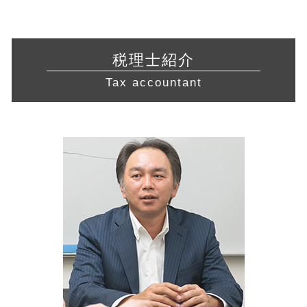
会社設立 愛知県 税理士
公的支援 とは
会社設立 税理士
建設業 許認可
青色申告 経費
許認可 静岡県 税理士 相談
議決権 とは
発起 設立
旅行業 登録
青色申告 白色申告 違い
経営相談 神奈川県 税理士 相談
株式 譲渡 制限 会社
合同会社 設立費用
食品衛生責任者 資格
白色申告 必要書類
会社設立 三重県 税理士 相談
中小企業庁 認定 支援機関
発行可能株式総数
税理士紹介
飲食店 営業許可証
確定申告 経費
許認可 川崎市 税理士 相談
sbir とは
新規事業 計画書
訪問介護 開業
Tax accountant
会計帳簿 とは
会社設立 相模原市 相談
中小企業経営力強化資金 とは
許認可 必要な業種
所得 控除
許認可 藤沢市 税理士 相談
事業 譲渡
介護サービス事業
財務諸表 分析
税務相談 相模原市 税理士 相談
会社 分割
介護事業 許認可
確定申告 費用
税務相談 神奈川県 税理士 相談
認定 支援 機関 検索
許認可 取得
起業支援 東京都 税理士 相談
財務 分析
飲食店 許認可
許認可 東京都 税理士 相談
企業 提携
宅地建物取引業 免許
経営相談 岐阜県 税理士
中小企業 資金繰り
営業 許認可 申請 川崎市 税理士
経営相談 川崎市 税理士
経営相談 神奈川県 相談
経営相談 静岡県 税理士
税務相談 岐阜県 相談
営業 許認可 申請 岐阜県 税理士