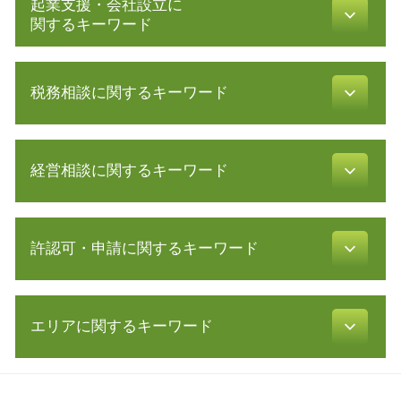
起業支援・会社設立に
関するキーワード
株式会社 設立 メリット
税務相談に関するキーワード
株式会社 設立 条件
法人化 手続き
有限 責任
青色申告 必要書類
助成金 制度
経営相談に関するキーワード
確定申告 医療費控除
事業計画書 書き方
税務調査 法人
助成金 消費税
青色申告 決算書 書き方
経営 計画 作り方
募集 設立
確定申告書 作成
許認可・申請に関するキーワード
資本 提携
会社設立 税務署
確定申告 流れ
会社 資金繰り
絶対的記載事項
所得税 種類
中小企業再生支援協議会 とは
会社設立 流れ
不動産 開業
還付 申告
資金繰り 改善
株式会社 設立 必要書類
エリアに関するキーワード
飲食店 開業 流れ
税務調査 反面調査
自益権 とは
会社設立 費用 経費
許認可 申請
電子帳簿保存法 申請
経営 コンサル
創業 融資
許認可 とは
税務調査 期間
会社設立 藤沢市 相談
所得拡大促進税制 とは
株式会社 設立 人数
不動産業 免許
所得税 税率