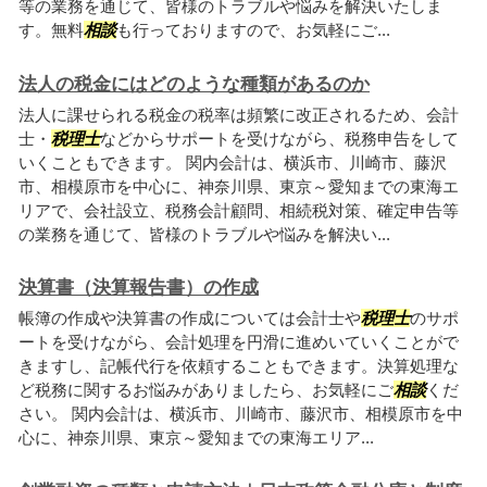
等の業務を通じて、皆様のトラブルや悩みを解決いたしま
す。無料
相談
も行っておりますので、お気軽にご...
法人の税金にはどのような種類があるのか
法人に課せられる税金の税率は頻繁に改正されるため、会計
士・
税理士
などからサポートを受けながら、税務申告をして
いくこともできます。 関内会計は、横浜市、川崎市、藤沢
市、相模原市を中心に、神奈川県、東京～愛知までの東海エ
リアで、会社設立、税務会計顧問、相続税対策、確定申告等
の業務を通じて、皆様のトラブルや悩みを解決い...
決算書（決算報告書）の作成
帳簿の作成や決算書の作成については会計士や
税理士
のサポ
ートを受けながら、会計処理を円滑に進めいていくことがで
きますし、記帳代行を依頼することもできます。決算処理な
ど税務に関するお悩みがありましたら、お気軽にご
相談
くだ
さい。 関内会計は、横浜市、川崎市、藤沢市、相模原市を中
心に、神奈川県、東京～愛知までの東海エリア...