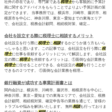
社外の存在であり、専門家である
税理士
から客観的に予算計
画に関するアドバイスをもらうことでよりよい予算計画の策
定ができます。 当事務所では、横浜市、川崎市、藤沢市、相
模原市を中心に、神奈川県、東京～愛知までの東海エリア
で、会社設立、税務会計顧問、相続税対策、確定...
会社を設立する際に税理士に相談するメリット
会社設立を行う際に
税理士
に
相談
するかどうか迷う方もいら
っしゃると思います。この記事では、会社設立を行う際に
税
理士
に仕事を依頼するメリットについて解説します。 会社設
立の際に
税理士
を依頼するメリットは、①面倒な会計業務を
税理士
に任せることができる、会社設立の
相談
を行うことが
できるの２つです。 ①面倒な会計業務を税理...
銀行融資が成功する事業計画書とは
関内会計は、横浜市、川崎市、藤沢市、相模原市を中心に、
神奈川県、東京～愛知までの東海エリアで、会社設立、税務
会計顧問、相続税対策、確定申告等の業務を通じて、皆様の
トラブルや悩みを解決いたします。 無料
相談
も行っておりま
すので、お気軽にご
相談
ください。