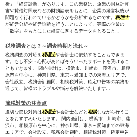
析」「経営診断」があります。この業務は、企業の損益計算
書や貸借対照表などの財務諸表をもとに、企業の経営状態が
問題なく行われているかどうかを分析するものです。
税理士
が経営分析や経営診断を行うことによって、実際の企業の
「数字」をもとにした経営に関するデータをとること...
税務調査とは？～調査時期と流れ～
税務調査の対応を
税理士
や会計士に依頼することもできま
す。もし不安・心配があればそういったサポートを受けるこ
ともできます。 関内会計は、横浜市、川崎市、藤沢市、相模
原市を中心に、神奈川県、東京～愛知までの東海エリアで、
会社設立、税務会計顧問、相続税対策、確定申告等の業務を
通じて、皆様のトラブルや悩みを解決いたします...
節税対策の注意点
適切な節税対策は
税理士
や会計士などと
相談
しながら行うこ
とをおすすめいたします。 関内会計は、横浜市、川崎市、藤
沢市、相模原市を中心に、神奈川県、東京～愛知までの東海
エリアで、会社設立、税務会計顧問、相続税対策、確定申告