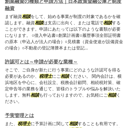
創業融資の種類と申請方法｜日本政策金融公庫と制度
融資
まず融資
相談
をして、始める事業が制度の対象であるかを確
認します。融資
相談
は支店に出向く、または電話で
相談
する
ことができます。申請にあたっては以下のような書類が必要
になります。 ○借入申込書○創業計画書○履歴事項全部証明書
の原本（申込人が法人の場合）○見積書（資金使途が設備資金
の場合）○不動産の登記簿謄本または登記...
許認可とは～申請が必要な業種～
そこで、ご自身が新たに行う事業にどのような許認可を得る
必要があるのか、
税理士
にご
相談
ください。 関内会計は、横
浜地区を中心に、会社設立、税務会計顧問、相続税対策、確
定申告等の業務を通じて、皆様のトラブルや悩みを解決いた
します。無料
相談
も行っておりますので、お気軽にご
相談
く
ださい。
予実管理とは
また、
税理士
に予算計画に関して
相談
することも有用です。