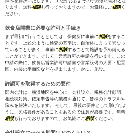
悩みを解決いたします。 上記がおおよその手続きの流れとな
ります。無料
相談
も行っておりますので、お気軽にご
相談
く
ださい。
飲食店開業に必要な許可と手続き
まず最初に行うこととしては、保健所に事前に
相談
をするこ
とです。上述のように検査の基準は、自治体によって異なっ
ていることが多く、事前に
相談
することで施設を予め備える
ことができます。そして、営業許可の申請を行います。この
申請の際に、飲食店営業許可申請書や営業設備の大要・配置
図、内装の平面図などを提出します。次に、施設...
許認可を取得するための要件
関内会計は、横浜地区を中心に、会社設立、税務会計顧問、
相続税対策、確定申告等の業務を通じて、皆様のトラブルや
悩みを解決いたします。 そして、最後の要件として挙げたよ
うに、欠格要件があることもあるので注意が必要です。無料
相談
も行っておりますので、お気軽にご
相談
ください。
会社設立にかかる期間はどのくらい？