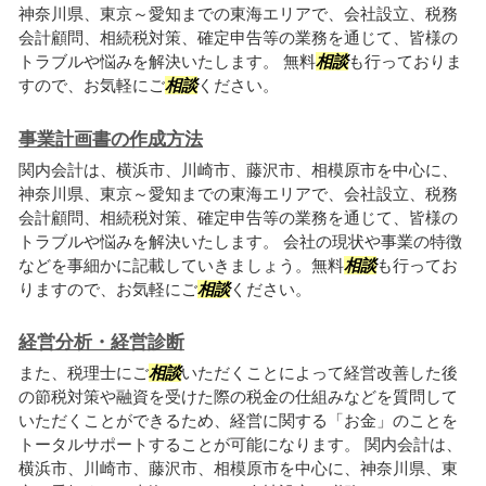
神奈川県、東京～愛知までの東海エリアで、会社設立、税務
会計顧問、相続税対策、確定申告等の業務を通じて、皆様の
トラブルや悩みを解決いたします。 無料
相談
も行っておりま
すので、お気軽にご
相談
ください。
事業計画書の作成方法
関内会計は、横浜市、川崎市、藤沢市、相模原市を中心に、
神奈川県、東京～愛知までの東海エリアで、会社設立、税務
会計顧問、相続税対策、確定申告等の業務を通じて、皆様の
トラブルや悩みを解決いたします。 会社の現状や事業の特徴
などを事細かに記載していきましょう。無料
相談
も行ってお
りますので、お気軽にご
相談
ください。
経営分析・経営診断
また、税理士にご
相談
いただくことによって経営改善した後
の節税対策や融資を受けた際の税金の仕組みなどを質問して
いただくことができるため、経営に関する「お金」のことを
トータルサポートすることが可能になります。 関内会計は、
横浜市、川崎市、藤沢市、相模原市を中心に、神奈川県、東