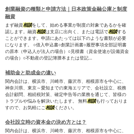
創業融資の種類と申請方法｜日本政策金融公庫と制度
融資
まず融資
相談
をして、始める事業が制度の対象であるかを確
認します。融資
相談
は支店に出向く、または電話で
相談
する
ことができます。申請にあたっては以下のような書類が必要
になります。 ○借入申込書○創業計画書○履歴事項全部証明書
の原本（申込人が法人の場合）○見積書（資金使途が設備資金
の場合）○不動産の登記簿謄本または登記...
補助金と助成金の違い
関内会計は、横浜市、川崎市、藤沢市、相模原市を中心に、
神奈川県、東京～愛知までの東海エリアで、会社設立、税務
会計顧問、相続税対策、確定申告等の業務を通じて、皆様の
トラブルや悩みを解決いたします。 無料
相談
も行っておりま
すので、お気軽にご
相談
ください。
会社設立時の資本金の決め方とは？
関内会計は、横浜市、川崎市、藤沢市、相模原市を中心に、