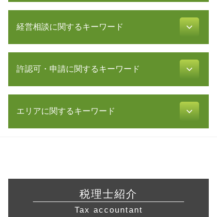
合同会社 資本金
白色申告 経費 上限
定款 とは
経営相談に関するキーワード
確定申告 やり方
節税対策 法人
税金 対策
補助金 交付申請書
税務調査 流れ
リスク 対策
定款 原本証明
修正 申告
許認可・申請に関するキーワード
リスクマネジメント 分析 手法
電子 定款 認証
税理士 確定申告 費用
公的支援 とは
会社 資本金
青色申告 メリット
認定 支援 機関 検索
起業 補助金
介護サービス事業
還付申告 期限
経営 計画 作り方
相対的 記載 事項
エリアに関するキーワード
食品衛生責任者 資格
利益 種類
自己 株式
助成金 制度
宅地建物取引業 免許
税理士 顧問 契約
事業再生 コンサル
合同会社 設立 流れ
不動産業 免許
財務諸表 分析
営業 許認可 申請 静岡県 相談
株式 譲渡 契約書
合同会社 定款
飲食店 開業 流れ
税金 時効
税務相談 静岡県 相談
コンサル 会社
株式会社 定款
飲食店 営業許可証
税務調査 期間
会社設立 藤沢市 税理士
経営 コンサル
株式会社設立 流れ
許認可 取得
確定申告 医療費控除
経営相談 東海地方 税理士 相談
資金繰り 改善
定款 作成
許認可 必要な業種
確定申告 etax
営業 許認可 申請 相模原市 税理士
事業継承 個人
創業 融資 公庫
税理士紹介
飲食店 許認可
確定申告 申告漏れ
許認可 横浜市 税理士 相談
株式 交換
資金調達 方法
許認可 とは
Tax accountant
会計帳簿 とは
経営相談 静岡県 税理士
所得拡大促進税制 とは