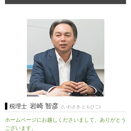
許認可 申請
節税 対策
経営相談 愛知県 相談
早期 経営改善 計画
建設業 許認可
電子帳簿保存法 要件
会社設立 川崎市 税理士
創業計画書 書き方
介護事業 許認可
青色申告 白色申告 違い
営業 許認可 申請 三重県 税理士
業務 提携
訪問介護 開業
経営相談 岐阜県 税理士
自益権 とは
不動産 開業
税務相談 三重県 相談
資本 参加
旅行業 登録
会社設立 静岡県 相談
m & a とは
許認可 藤沢市 税理士 相談
許認可 東京都 税理士 相談
許認可 東海地方 税理士 相談
経営相談 愛知県 税理士 相談
起業支援 東京都 相談
税務相談 愛知県 相談
税務相談 相模原市 相談
岩崎 智彦
税理士
(いわさき ともひこ)
ホームページにお越しくださいまして、ありがとう
ございます。