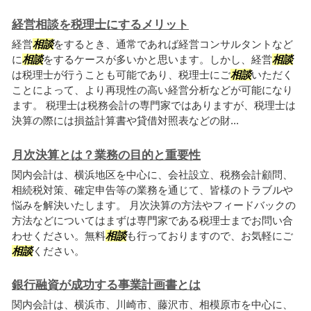
経営相談を税理士にするメリット
経営
相談
をするとき、通常であれば経営コンサルタントなど
に
相談
をするケースが多いかと思います。しかし、経営
相談
は税理士が行うことも可能であり、税理士にご
相談
いただく
ことによって、より再現性の高い経営分析などが可能になり
ます。 税理士は税務会計の専門家ではありますが、税理士は
決算の際には損益計算書や貸借対照表などの財...
月次決算とは？業務の目的と重要性
関内会計は、横浜地区を中心に、会社設立、税務会計顧問、
相続税対策、確定申告等の業務を通じて、皆様のトラブルや
悩みを解決いたします。 月次決算の方法やフィードバックの
方法などについてはまずは専門家である税理士までお問い合
わせください。無料
相談
も行っておりますので、お気軽にご
相談
ください。
銀行融資が成功する事業計画書とは
関内会計は、横浜市、川崎市、藤沢市、相模原市を中心に、