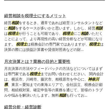
経営相談を税理士にするメリット
経営
相談
をするとき、通常であれば経営コンサルタントなど
に
相談
をするケースが多いかと思います。しかし、経営
相談
は
税理士
が行うことも可能であり、
税理士
にご
相談
いただく
ことによって、より再現性の高い経営分析などが可能になり
ます。
税理士
は税務会計の専門家ではありますが、
税理士
は
決算の際には損益計算書や貸借対照表などの財...
月次決算とは？業務の目的と重要性
月次決算の方法やフィードバックの方法などについてはまず
は専門家である
税理士
までお問い合わせください。 関内会計
は、横浜市、川崎市、藤沢市、相模原市を中心に、
神奈川
県
、東京～愛知までの東海エリアで、会社設立、税務会計顧
問、相続税対策、確定申告等の業務を通じて、皆様のトラブ
ルや悩みを解決いたします。無料
相談
も行ってお...
経営分析・経営診断