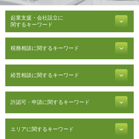
起業支援・会社設立に
関するキーワード
資本金 基準
税務相談に関するキーワード
定款 認証
会社設立 税務署
事業計画 認定
還付申告 必要書類
電子 定款
経営相談に関するキーワード
税務調査 時期
法人化 メリット
節税 対策
増資 手続き
所得 隠し
共益権 とは
会社設立 必要書類
所得税 税率
許認可・申請に関するキーワード
会社 分割
株式会社 定款
確定申告 所得税
経営 コンサル
会社設立 税理士
延滞税 計算
事業再生 コンサル
合同会社 定款
旅行業 登録
青色申告 開業届
中小会計要領 とは
株式会社 設立 条件
エリアに関するキーワード
飲食店 営業許可証
白色申告 経費 上限
事業継承 個人
株式会社 設立 必要書類
食品衛生責任者 資格
青色申告 必要書類