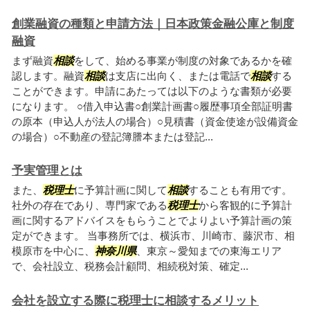
創業融資の種類と申請方法｜日本政策金融公庫と制度
融資
まず融資
相談
をして、始める事業が制度の対象であるかを確
認します。融資
相談
は支店に出向く、または電話で
相談
する
ことができます。申請にあたっては以下のような書類が必要
になります。 ○借入申込書○創業計画書○履歴事項全部証明書
の原本（申込人が法人の場合）○見積書（資金使途が設備資金
の場合）○不動産の登記簿謄本または登記...
予実管理とは
また、
税理士
に予算計画に関して
相談
することも有用です。
社外の存在であり、専門家である
税理士
から客観的に予算計
画に関するアドバイスをもらうことでよりよい予算計画の策
定ができます。 当事務所では、横浜市、川崎市、藤沢市、相
模原市を中心に、
神奈川県
、東京～愛知までの東海エリア
で、会社設立、税務会計顧問、相続税対策、確定...
会社を設立する際に税理士に相談するメリット