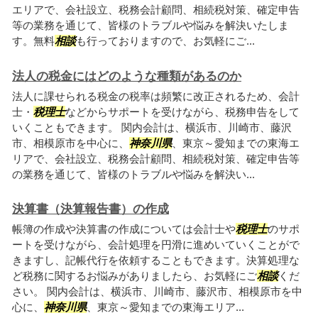
エリアで、会社設立、税務会計顧問、相続税対策、確定申告
等の業務を通じて、皆様のトラブルや悩みを解決いたしま
す。無料
相談
も行っておりますので、お気軽にご...
法人の税金にはどのような種類があるのか
法人に課せられる税金の税率は頻繁に改正されるため、会計
士・
税理士
などからサポートを受けながら、税務申告をして
いくこともできます。 関内会計は、横浜市、川崎市、藤沢
市、相模原市を中心に、
神奈川県
、東京～愛知までの東海エ
リアで、会社設立、税務会計顧問、相続税対策、確定申告等
の業務を通じて、皆様のトラブルや悩みを解決い...
決算書（決算報告書）の作成
帳簿の作成や決算書の作成については会計士や
税理士
のサポ
ートを受けながら、会計処理を円滑に進めいていくことがで
きますし、記帳代行を依頼することもできます。決算処理な
ど税務に関するお悩みがありましたら、お気軽にご
相談
くだ
さい。 関内会計は、横浜市、川崎市、藤沢市、相模原市を中
心に、
神奈川県
、東京～愛知までの東海エリア...