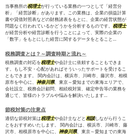
当事務所の
税理士
が行っている業務の一つとして「経営分
析」「経営診断」があります。この業務は、企業の損益計算
書や貸借対照表などの財務諸表をもとに、企業の経営状態が
問題なく行われているかどうかを分析するものです。
税理士
が経営分析や経営診断を行うことによって、実際の企業の
「数字」をもとにした経営に関するデータをとること...
税務調査とは？～調査時期と流れ～
税務調査の対応を
税理士
や会計士に依頼することもできま
す。もし不安・心配があればそういったサポートを受けるこ
ともできます。 関内会計は、横浜市、川崎市、藤沢市、相模
原市を中心に、
神奈川県
、東京～愛知までの東海エリアで、
会社設立、税務会計顧問、相続税対策、確定申告等の業務を
通じて、皆様のトラブルや悩みを解決いたします...
節税対策の注意点
適切な節税対策は
税理士
や会計士などと
相談
しながら行うこ
とをおすすめいたします。 関内会計は、横浜市、川崎市、藤
沢市、相模原市を中心に、
神奈川県
、東京～愛知までの東海