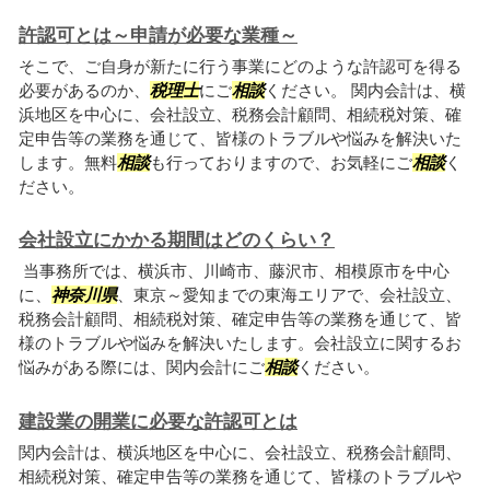
許認可とは～申請が必要な業種～
そこで、ご自身が新たに行う事業にどのような許認可を得る
必要があるのか、
税理士
にご
相談
ください。 関内会計は、横
浜地区を中心に、会社設立、税務会計顧問、相続税対策、確
定申告等の業務を通じて、皆様のトラブルや悩みを解決いた
します。無料
相談
も行っておりますので、お気軽にご
相談
く
ださい。
会社設立にかかる期間はどのくらい？
当事務所では、横浜市、川崎市、藤沢市、相模原市を中心
に、
神奈川県
、東京～愛知までの東海エリアで、会社設立、
税務会計顧問、相続税対策、確定申告等の業務を通じて、皆
様のトラブルや悩みを解決いたします。会社設立に関するお
悩みがある際には、関内会計にご
相談
ください。
建設業の開業に必要な許認可とは
関内会計は、横浜地区を中心に、会社設立、税務会計顧問、
相続税対策、確定申告等の業務を通じて、皆様のトラブルや