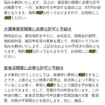
悩みを解決いたします。 以上が、建設業の開業に必要な許可
の概要です。一方、知事許可を申請する場合には、9万円が必
要となります。無料
相談
も行っておりますので、お気軽にご
相談
ください。
介護事業所開業に必要な許可と手続き
関内会計は、横浜地区を中心に、会社設立、税務会計顧問、
相続税対策、確定申告等の業務を通じて、皆様のトラブルや
悩みを解決いたします。 上記がおおよその手続きの流れとな
ります。無料
相談
も行っておりますので、お気軽にご
相談
く
ださい。
飲食店開業に必要な許可と手続き
まず最初に行うこととしては、保健所に事前に
相談
をするこ
とです。上述のように検査の基準は、自治体によって異なっ
ていることが多く、事前に
相談
することで施設を予め備える
ことができます。そして、営業許可の申請を行います。この
申請の際に、飲食店営業許可申請書や営業設備の大要・配置
図、内装の平面図などを提出します。次に、施設...