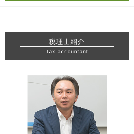
sbir とは
合同会社 資本金
介護サービス事業
青色申告 経費
税務相談 藤沢市 税理士
自己 株式
補助金 交付申請書
訪問介護 開業
財務諸表 分析
税務相談 東京都 税理士 相談
経営革新等支援機関 申請
会社設立 費用 自分で
介護事業 許認可
脱税 とは
起業支援 横浜市 税理士
中小企業再生支援協議会 とは
株式会社 資本金
宅地建物取引業 免許
青色申告 決算書 書き方
会社設立 藤沢市 相談
財務 分析
電子 定款 代行
許認可 取得
青色申告 決算書
会社設立 岐阜県 税理士
経営 計画 作り方
資金調達 方法
税理士紹介
建設業 許認可
税務署 相談
会社設立 岐阜県 相談
創業計画書 書き方
補助金 助成金 違い
不動産 開業
Tax accountant
還付申告 期限
起業支援 東京都 税理士 相談
生産性向上設備投資促進税制 とは
許認可 とは
税務調査 事前通知
起業支援 神奈川県 相談
認定 支援 機関 更新
飲食店 許認可
青色申告 メリット
経営相談 藤沢市 税理士
経営革新等支援機関 とは
不動産業 免許
確定申告 申告漏れ
起業支援 三重県 税理士
会社 資金繰り
許認可 申請
経営相談 神奈川県 税理士 相談
資本 提携
許認可 必要な業種
営業 許認可 申請 岐阜県 税理士
株式 交換
飲食店 開業 流れ
営業 許認可 申請 藤沢市 相談
早期 経営改善 計画
経営相談 相模原市 税理士 相談
会社設立 静岡県 税理士 相談
許認可 東海地方 税理士 相談
税務相談 横浜市 税理士