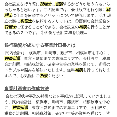
会社設立を行う際に
税理士
に
相談
するかどうか迷う方もいら
っしゃると思います。この記事では、会社設立を行う際に
税
理士
に仕事を依頼するメリットについて解説します。 会社設
立の際に
税理士
を依頼するメリットは、①面倒な会計業務を
税理士
に任せることができる、会社設立の
相談
を行うことが
できるの２つです。 ①面倒な会計業務を税理...
銀行融資が成功する事業計画書とは
関内会計は、横浜市、川崎市、藤沢市、相模原市を中心に、
神奈川県
、東京～愛知までの東海エリアで、会社設立、税務
会計顧問、相続税対策、確定申告等の業務を通じて、皆様の
トラブルや悩みを解決いたします。無料
相談
も行っておりま
すので、お気軽にご
相談
ください。
事業計画書の作成方法
会社の現状や事業の特徴などを事細かに記載していきましょ
う。関内会計は、横浜市、川崎市、藤沢市、相模原市を中心
に、
神奈川県
、東京～愛知までの東海エリアで、会社設立、
税務会計顧問、相続税対策、確定申告等の業務を通じて、皆