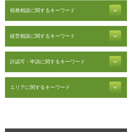
新規 事業 計画
税務相談に関するキーワード
起業 助成金
合同会社 株式会社 違い
株式会社 設立 必要書類
確定申告 流れ
会社設立 期間
経営相談に関するキーワード
会計帳簿 とは
合同会社 設立費用
確定申告 必要書類
創業 融資
白色申告 必要書類
事業 譲渡
起業 補助金
利益 種類
許認可・申請に関するキーワード
早期 経営改善 計画
合同会社設立 必要書類
青色申告 期限
所得拡大促進税制 とは
事業計画書 代行
確定申告 所得税
共益権 とは
定款 とは
訪問介護 開業
年末調整 計算
事業 計画書
助成金 制度
エリアに関するキーワード
飲食店 営業許可証
会社 税金
会社 資金繰り
発起 設立
介護サービス事業
所得税 税率
株式 譲渡 制限 会社
電子 定款 代行
旅行業 登録
確定申告 経費
会社設立 横浜市 相談
自己 株式
事業計画書 書き方
飲食店 許認可
確定申告 やり方
起業支援 東京都 税理士
財務 分析
節税対策 法人
許認可 取得
税務署 密告
営業 許認可 申請 岐阜県 税理士
経営革新等支援機関 申請
法人化 手続き
不動産業 免許
白色申告 メリット
起業支援 川崎市 相談
中小企業庁 認定 支援機関
会社設立 税務署