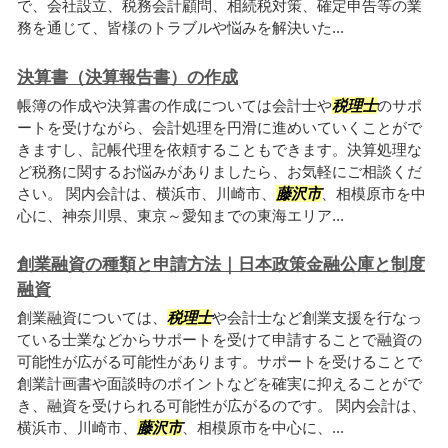
で、会社設立、税務会計顧問、相続税対策、確定申告等の業
務を通じて、皆様のトラブルや悩みを解決いた...
決算書（決算報告書）の作成
帳簿の作成や決算書の作成については会計士や
税理士
のサポ
ートを受けながら、会計処理を円滑に進めいていくことがで
きますし、記帳代理を依頼することもできます。決算処理な
ど税務に関するお悩みがありましたら、お気軽にご相談くだ
さい。 関内会計は、横浜市、川崎市、
藤沢市
、相模原市を中
心に、神奈川県、東京～愛知までの東海エリア...
創業融資の種類と申請方法｜日本政策金融公庫と制度
融資
創業融資については、
税理士
や会計士など創業支援を行なっ
ている士業などからサポートを受けて申請することで融資の
可能性が広がる可能性があります。サポートを受けることで
創業計画書や面談時のポイントなどを確実に抑えることがで
き、融資を受けられる可能性が広がるのです。 関内会計は、
横浜市、川崎市、
藤沢市
、相模原市を中心に、...