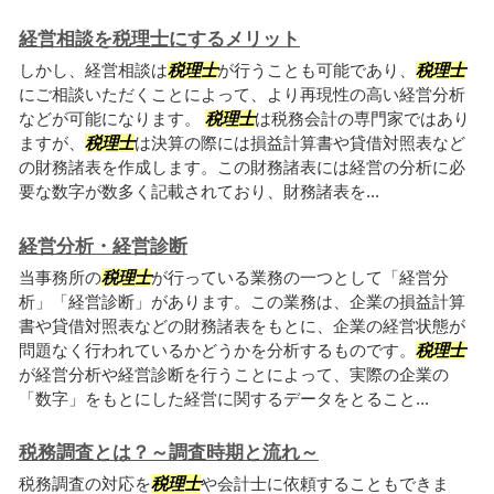
経営相談を税理士にするメリット
しかし、経営相談は
税理士
が行うことも可能であり、
税理士
にご相談いただくことによって、より再現性の高い経営分析
などが可能になります。
税理士
は税務会計の専門家ではあり
ますが、
税理士
は決算の際には損益計算書や貸借対照表など
の財務諸表を作成します。この財務諸表には経営の分析に必
要な数字が数多く記載されており、財務諸表を...
経営分析・経営診断
当事務所の
税理士
が行っている業務の一つとして「経営分
析」「経営診断」があります。この業務は、企業の損益計算
書や貸借対照表などの財務諸表をもとに、企業の経営状態が
問題なく行われているかどうかを分析するものです。
税理士
が経営分析や経営診断を行うことによって、実際の企業の
「数字」をもとにした経営に関するデータをとること...
税務調査とは？～調査時期と流れ～
税務調査の対応を
税理士
や会計士に依頼することもできま