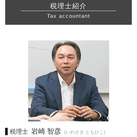
食品衛生責任者 資格
税務調査 事前通知
経営相談 東京都 相談
リスクマネジメント 分析 手法
会社設立 流れ
税理士紹介
許認可 申請
還付申告 必要書類
起業支援 岐阜県 税理士 相談
事業再生 コンサル
募集 設立
建設業 許認可
Tax accountant
税理士 確定申告 費用
起業支援 三重県 税理士 相談
株式 移転
介護事業 許認可
税金 対策
会社設立 東海地方 税理士 相談
保証 制度
許認可 必要な業種
税務調査 個人
経営相談 藤沢市 税理士
企業 合併
不動産 開業
電子帳簿保存法 申請
起業支援 神奈川県 相談
創業計画書 書き方
飲食店 開業 流れ
経営相談 神奈川県 相談
株式 譲渡
許認可 とは
会社設立 東京都 相談
中小企業経営力強化資金 とは
宅地建物取引業 免許
起業支援 藤沢市 税理士 相談
中小企業再生支援協議会 とは
営業 許認可 申請 岐阜県 相談
会社設立 相模原市 税理士
税務相談 川崎市 税理士 相談
経営相談 東京都 税理士 相談
営業 許認可 申請 相模原市 税理士
営業 許認可 申請 横浜市 相談
税務相談 相模原市 相談
岩崎 智彦
税理士
(いわさき ともひこ)