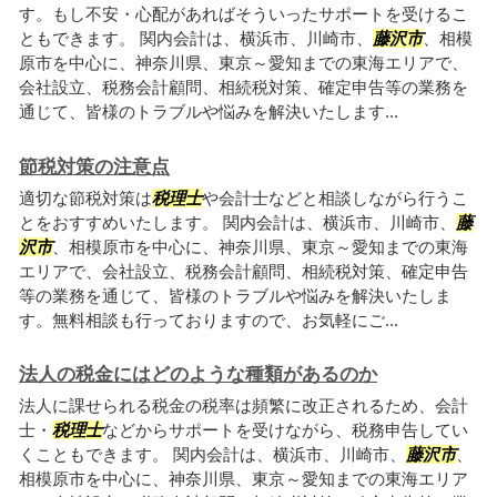
す。もし不安・心配があればそういったサポートを受けるこ
ともできます。 関内会計は、横浜市、川崎市、
藤沢市
、相模
原市を中心に、神奈川県、東京～愛知までの東海エリアで、
会社設立、税務会計顧問、相続税対策、確定申告等の業務を
通じて、皆様のトラブルや悩みを解決いたします...
節税対策の注意点
適切な節税対策は
税理士
や会計士などと相談しながら行うこ
とをおすすめいたします。 関内会計は、横浜市、川崎市、
藤
沢市
、相模原市を中心に、神奈川県、東京～愛知までの東海
エリアで、会社設立、税務会計顧問、相続税対策、確定申告
等の業務を通じて、皆様のトラブルや悩みを解決いたしま
す。無料相談も行っておりますので、お気軽にご...
法人の税金にはどのような種類があるのか
法人に課せられる税金の税率は頻繁に改正されるため、会計
士・
税理士
などからサポートを受けながら、税務申告してい
くこともできます。 関内会計は、横浜市、川崎市、
藤沢市
、
相模原市を中心に、神奈川県、東京～愛知までの東海エリア