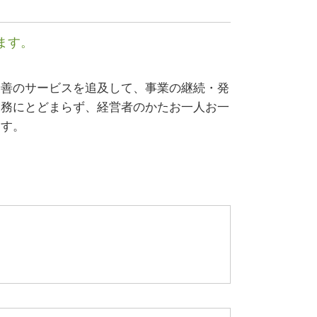
公的支援 とは
資本 参加
早期 経営改善 計画
ます。
リスクマネジメント 企業
最善のサービスを追及して、事業の継続・発
業務にとどまらず、経営者のかたお一人お一
ます。