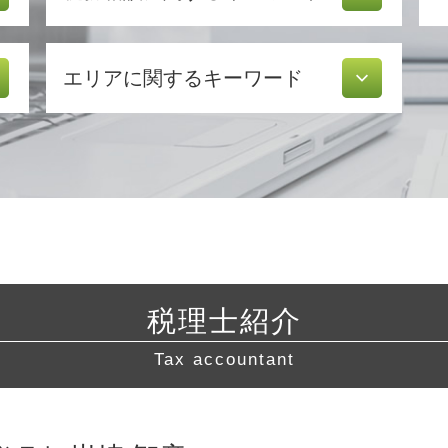
確定申告 医療費控除
エリアに関するキーワード
確定申告 訂正
還付 申告
青色申告 白色申告 違い
経営相談 東京都 税理士
税務調査 個人
起業支援 愛知県 相談
所得税 種類
起業支援 静岡県 相談
還付申告 期限
経営相談 静岡県 税理士 相談
青色申告 期限
経営相談 相模原市 相談
青色申告 メリット
税務相談 三重県 税理士 相談
税務署 密告
起業支援 静岡県 税理士 相談
税務調査 期間
税理士紹介
営業 許認可 申請 相模原市 相談
税務調査 流れ
許認可 横浜市 税理士 相談
修正 申告
Tax accountant
税務相談 相模原市 税理士 相談
法人 節税
起業支援 横浜市 相談
青色申告 決算書 書き方
起業支援 相模原市 税理士 相談
税理士 確定申告 費用
経営相談 岐阜県 税理士 相談