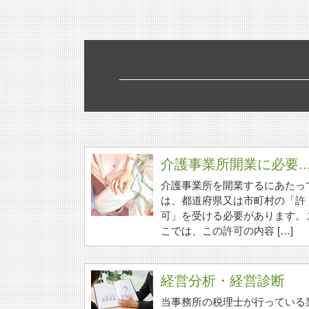
介護事業所開業に必要..
介護事業所を開業するにあたっ
は、都道府県又は市町村の「許
可」を受ける必要があります。
こでは、この許可の内容 […]
経営分析・経営診断
当事務所の税理士が行っている