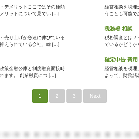
・デメリットここではその種類
経営相談を税理
リットについて見てい […]
うことも可能であ
税務署 相談
～売り上げが急速に伸びている
税務調査とは？
えられている会社、輸 […]
ているかどうかを
確定申告 費用
政策金融公庫と制度融資面接時
経営相談を税理
ます。 創業融資につ […]
よって、財務諸表
1
2
3
Next