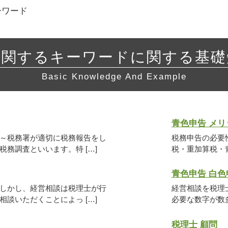
ーワード
に関するキーワードに関する基礎
Basic Knowledge And Example
青色申告 メリ
～税務署が適切に税務報告をし
税務申告の必要
務調査といいます。特 […]
税・重加算税・青
青色申告 白色
しかし、経営相談は税理士が行
経営相談を税理
談いただくことによっ […]
必要な数字が数多
税理士 顧問