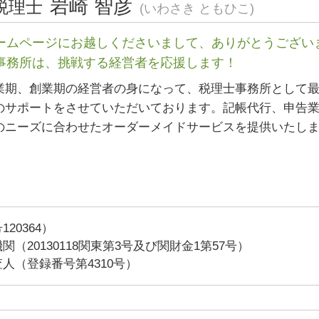
岩崎 智彦
税理士
税務調査 法人
(いわさき ともひこ)
経営相談 三重県 相談
税務調査 事前通知
起業支援 愛知県 税理士
青色申告 決算書
ームページにお越しくださいまして、ありがとうござい
起業支援 東京都 税理士
青色申告 特別控除
事務所は、挑戦する経営者を応援します！
経営相談 藤沢市 税理士
会社設立 川崎市 相談
業期、創業期の経営者の身になって、税理士事務所として
起業支援 三重県 相談
のサポートをさせていただいております。記帳代行、申告
税務相談 相模原市 相談
のニーズに合わせたオーダーメイドサービスを提供いたし
20364）
（20130118関東第3号及び関財金1第57号）
人（登録番号第4310号）