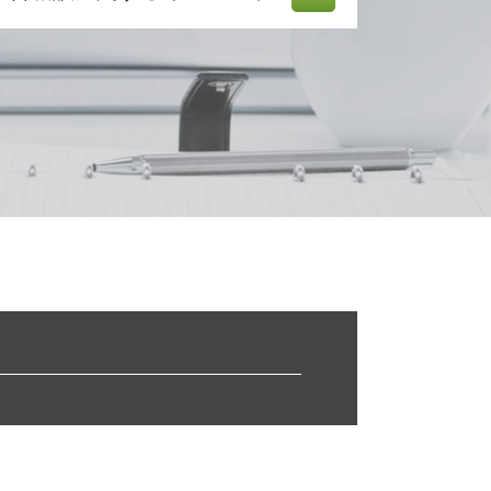
業務 提携
経営 改善 計画
事業再生 コンサル
中小企業経営力強化資金 とは
中小企業庁 認定 支援機関
株式 移転
m & a とは
リスクマネジメント 分析 手法
会社 資金繰り
sbir とは
資本 提携
議決権 とは
経営 計画 作り方
認定 支援 機関 更新
認定 支援 機関 検索
財務 分析