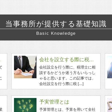
当事務所が提供する基礎知識
Basic Knowledge
.
会社を設立する際に税...
て
会社設立を行う際に、税理士に相
談するかどうか迷う方もいらっし
こ
ゃると思います。この記事では、
会社設立を行う際に税 […]
予実管理とは
業
予算管理とは、予算を用いて全社