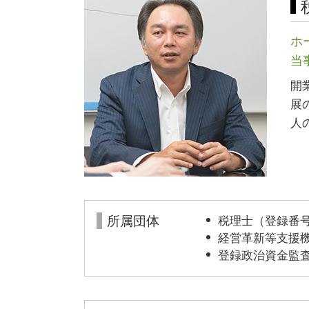
電子 定款
宅地建物取引業 免許
資本金 基準
飲食店 開業 流れ
株式会社 資本金
ホ
許認可 取得
資金調達 方法
当
開
展
人
所属団体
税理士（登録番号1
経営革新等支援機関
登録政治資金監査