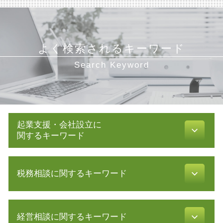
よく検索されるキーワード
Search Keyword
起業支援・会社設立に
関するキーワード
創業 融資 銀行
税務相談に関するキーワード
法人化 メリット
合同会社 設立 流れ
発起 設立
白色申告 経費 上限
会社設立 費用 経費
経営相談に関するキーワード
確定申告 etax