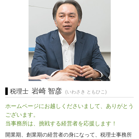
会社設立 三重県 税理士
経営 計画 作り方
建設業 許認可
起業支援 静岡県 税理士 相談
所得拡大促進税制 とは
食品衛生責任者 資格
税務相談 岐阜県 相談
経営 改善 計画
許認可 申請
経営相談 愛知県 税理士 相談
中小企業再生支援協議会 とは
会社設立 岐阜県 税理士
起業支援 東京都 税理士
営業 許認可 申請 愛知県 税理士
起業支援 静岡県 税理士
経営相談 川崎市 相談
会社設立 藤沢市 税理士 相談
営業 許認可 申請 岐阜県 相談
岩崎 智彦
税理士
(いわさき ともひこ)
ホームページにお越しくださいまして、ありがとう
ございます。
当事務所は、挑戦する経営者を応援します！
開業期、創業期の経営者の身になって、税理士事務所