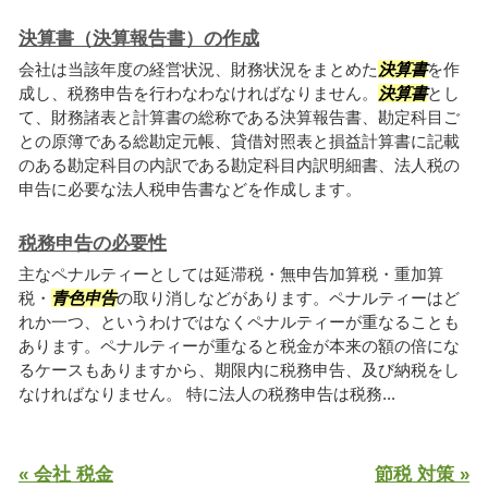
決算書（決算報告書）の作成
会社は当該年度の経営状況、財務状況をまとめた
決算書
を作
成し、税務申告を行わなわなければなりません。
決算書
とし
て、財務諸表と計算書の総称である決算報告書、勘定科目ご
との原簿である総勘定元帳、貸借対照表と損益計算書に記載
のある勘定科目の内訳である勘定科目内訳明細書、法人税の
申告に必要な法人税申告書などを作成します。
税務申告の必要性
主なペナルティーとしては延滞税・無申告加算税・重加算
税・
青色申告
の取り消しなどがあります。ペナルティーはど
れか一つ、というわけではなくペナルティーが重なることも
あります。ペナルティーが重なると税金が本来の額の倍にな
るケースもありますから、期限内に税務申告、及び納税をし
なければなりません。 特に法人の税務申告は税務...
« 会社 税金
節税 対策 »