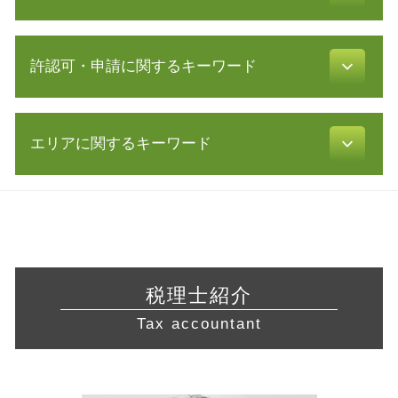
株式会社 設立 メリット
確定申告 流れ
創業 融資
所得税 種類
中小企業庁 認定 支援機関
募集 設立
青色申告 必要書類
許認可・申請に関するキーワード
議決権 とは
定款 目的
青色申告 開業届
業務 提携
補助金 助成金 違い
確定申告書 作成
共益権 とは
定款 とは
訪問介護 開業
還付申告 期限
事業 譲渡 契約書
会社設立 税務署
エリアに関するキーワード
飲食店 営業許可証
税金 対策
早期 経営改善 計画
株式会社 定款
飲食店 許認可
税務署 密告
事業 計画書
株式会社 設立費用
許認可 とは
白色申告 経費
起業支援 川崎市 相談
企業 提携
会社設立後 手続き
不動産 開業
所得 隠し
税務相談 東京都 税理士
会社 資金繰り
創業 融資 公庫
介護サービス事業
税理士 顧問 契約
起業支援 横浜市 相談
リスクマネジメント 目的
合同会社 資本金
不動産業 免許
年末調整 計算
経営相談 東海地方 税理士 相談
株式 譲渡 制限 会社
補助金 交付申請書
旅行業 登録
節税 対策
起業支援 神奈川県 相談
資本 提携
事業計画書 書き方
税理士紹介
飲食店 開業 流れ
税金 時効
許認可 藤沢市 税理士 相談
企業 合併
節税対策 法人
宅地建物取引業 免許
Tax accountant
所得税 青色申告 決算書
起業支援 岐阜県 税理士
資本 参加
許認可 必要な業種
青色申告 期限
税務相談 神奈川県 税理士 相談
事業 譲渡
介護事業 許認可
税務署 相談
税務相談 横浜市 相談
経営改善 計画書
許認可 取得
税務調査 反面調査