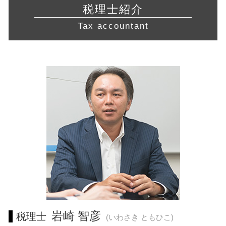
飲食店 開業 流れ
確定申告 時期
営業 許認可 申請 静岡県 相談
中小企業 資金繰り
合同会社 資本金
税理士紹介
許認可 申請
税務署 密告
起業支援 相模原市 相談
資本 提携
有限 責任
不動産業 免許
Tax accountant
脱税 とは
経営相談 川崎市 税理士 相談
会社 分割
食品衛生責任者 資格
還付申告 期限
経営相談 三重県 税理士 相談
事業 計画書
建設業 許認可
青色申告 条件
税務相談 神奈川県 税理士 相談
会社 資金繰り
介護サービス事業
確定申告書 作成
会社設立 川崎市 税理士
中小企業再生支援協議会 とは
介護事業 許認可
経営相談 愛知県 税理士 相談
リスクマネジメント 目的
旅行業 登録
税務相談 神奈川県 相談
コンサル 会社
飲食店 許認可
経営相談 静岡県 税理士
所得拡大促進税制 とは
起業支援 東海地方 税理士 相談
会社設立 藤沢市 相談
会社設立 神奈川県 税理士
経営相談 愛知県 税理士
会社設立 愛知県 税理士 相談
税務相談 相模原市 相談
税務相談 静岡県 相談
岩崎 智彦
税理士
(いわさき ともひこ)