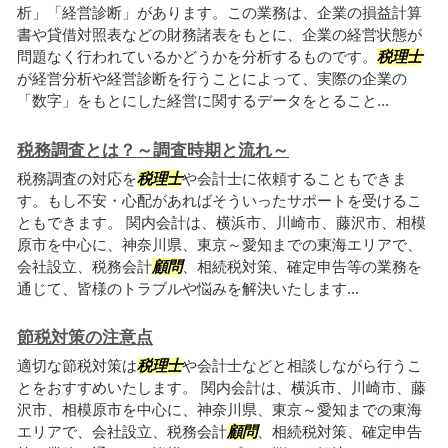
析」「経営診断」があります。この業務は、企業の損益計算
書や貸借対照表などの財務諸表をもとに、企業の経営状態が
問題なく行われているかどうかを分析するものです。
税理士
が経営分析や経営診断を行うことによって、実際の企業の
「数字」をもとにした経営に関するデータをとること...
税務調査とは？～調査時期と流れ～
税務調査の対応を
税理士
や会計士に依頼することもできま
す。もし不安・心配があればそういったサポートを受けるこ
ともできます。 関内会計は、横浜市、川崎市、藤沢市、相模
原市を中心に、神奈川県、東京～愛知までの東海エリアで、
会社設立、税務会計
顧問
、相続税対策、確定申告等の業務を
通じて、皆様のトラブルや悩みを解決いたします...
節税対策の注意点
適切な節税対策は
税理士
や会計士などと相談しながら行うこ
とをおすすめいたします。 関内会計は、横浜市、川崎市、藤
沢市、相模原市を中心に、神奈川県、東京～愛知までの東海
エリアで、会社設立、税務会計
顧問
、相続税対策、確定申告