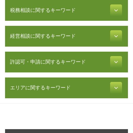
会社設立 税理士
税務相談に関するキーワード
絶対的記載事項
会社設立 費用 自分で
補助金 交付申請書
白色申告 メリット
節税対策 法人
経営相談に関するキーワード
財務諸表 分析
合同会社 設立 流れ
税金 時効
資金調達 方法
青色申告 特別控除
公的支援 とは
事業計画 認定
税務調査 個人
許認可・申請に関するキーワード
業務 提携
創業 融資 公庫
税理士 確定申告 費用
リスクマネジメント 分析 手法
会社 資本金
会計帳簿 とは
自己 株式
合同会社 株式会社 違い
訪問介護 開業
税金 対策
事業継承 個人
増資 手続き
エリアに関するキーワード
宅地建物取引業 免許
白色申告 経費 上限
創業 計画書
定款 認証
不動産 開業
青色申告 決算書 書き方
リスクマネジメント 企業
会社設立後 手続き
許認可 とは
修正 申告
起業支援 神奈川県 相談
企業 提携
株式会社 設立 条件
許認可 取得
会社 税金
許認可 川崎市 税理士 相談
自益権 とは
会社設立 必要書類
許認可 必要な業種
還付申告 必要書類
税務相談 横浜市 相談
経営革新等支援機関 とは
相対的 記載 事項
飲食店 営業許可証
電子帳簿保存法 要件
経営相談 藤沢市 税理士 相談
株式 譲渡 制限 会社
定款 目的