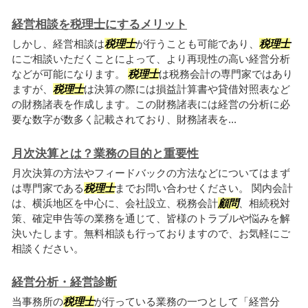
経営相談を税理士にするメリット
しかし、経営相談は
税理士
が行うことも可能であり、
税理士
にご相談いただくことによって、より再現性の高い経営分析
などが可能になります。
税理士
は税務会計の専門家ではあり
ますが、
税理士
は決算の際には損益計算書や貸借対照表など
の財務諸表を作成します。この財務諸表には経営の分析に必
要な数字が数多く記載されており、財務諸表を...
月次決算とは？業務の目的と重要性
月次決算の方法やフィードバックの方法などについてはまず
は専門家である
税理士
までお問い合わせください。 関内会計
は、横浜地区を中心に、会社設立、税務会計
顧問
、相続税対
策、確定申告等の業務を通じて、皆様のトラブルや悩みを解
決いたします。無料相談も行っておりますので、お気軽にご
相談ください。
経営分析・経営診断
当事務所の
税理士
が行っている業務の一つとして「経営分