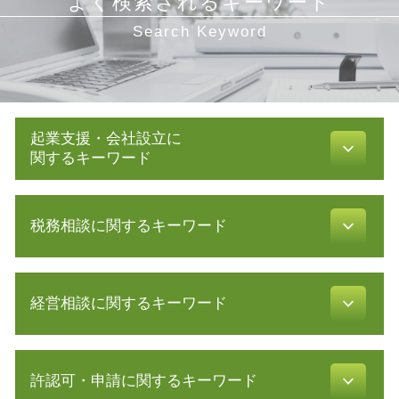
よく検索されるキーワード
Search Keyword
起業支援・会社設立に
関するキーワード
電子 定款 代行
税務相談に関するキーワード
株式会社 設立 人数
会社設立 費用 自分で
事業計画 認定
白色申告 必要書類
起業 助成金
経営相談に関するキーワード
青色申告 決算書
創業 融資 銀行
税務調査 反面調査
定款 とは
税金 対策
創業計画書 書き方
発起 設立
確定申告 時期
許認可・申請に関するキーワード
m & a とは
有限 責任
電子帳簿保存法 要件