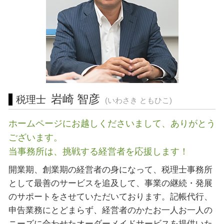
営業 許認可 申請 岐阜県 税理士
経営相談 相模原市 税理士 相談
起業支援 相模原市 税理士 相談
税務相談 岐阜県 税理士 相談
起業支援 藤沢市 相談
起業支援 愛知県 税理士
税務相談 神奈川県 税理士 相談
岩崎 智彦
税理士
(いわさき ともひこ)
ホームページにお越しくださいまして、ありがとう
ございます。
当事務所は、挑戦する経営者を応援します！
開業期、創業期の経営者の身になって、税理士事務所
として最善のサービスを追及して、事業の継続・発展
のサポートをさせていただいております。記帳代行、
申告業務にとどまらず、経営者のかたお一人お一人の
ニーズに合わせたオーダーメイドサービスを提供いた