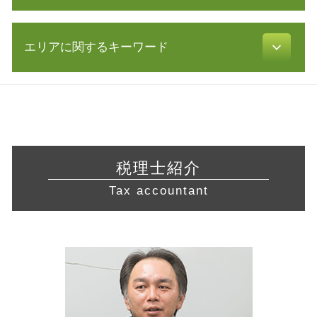
経営 計画 作り方
電子 定款 認証
確定申告 訂正
株式 譲渡
電子 定款
飲食店 営業許可証
利益 種類
株式 移転
補助金 交付申請書
エリアに関するキーワード
不動産 開業
還付 申告
事業 譲渡
起業 補助金
許認可 申請
所得 控除
保証 制度
株式会社 設立 必要書類
宅地建物取引業 免許
確定申告 流れ
会社設立 三重県 税理士 相談
経営革新等支援機関 申請
創業 融資 公庫
許認可 必要な業種
還付申告 期限
会社設立 川崎市 相談
議決権 とは
会社設立 税理士
介護サービス事業
節税 対策
営業 許認可 申請 川崎市 相談
企業 合併
会社設立 費用 経費
飲食店 開業 流れ
白色申告 メリット
営業 許認可 申請 岐阜県 相談
経営改善 計画書
法人化 手続き
飲食店 許認可
所得税 税率
会社設立 東京都 税理士
有限会社 株式譲渡
合同会社 資本金
税理士紹介
介護事業 許認可
年末調整 必要書類
会社設立 川崎市 税理士 相談
株式 譲渡 契約書
会社設立 税務署
訪問介護 開業
Tax accountant
会計帳簿 とは
営業 許認可 申請 藤沢市 税理士
事業 譲渡 契約書
建設業 許認可
税務調査 個人
会社設立 静岡県 税理士 相談
財務 分析
食品衛生責任者 資格
税理士 顧問
起業支援 相模原市 税理士
経営 コンサル
不動産業 免許
青色申告 経費
税務相談 横浜市 相談
会社 分割
旅行業 登録
起業支援 三重県 相談
資本 提携
許認可 取得
起業支援 川崎市 相談
コンサル 会社
許認可 とは
起業支援 愛知県 税理士 相談
共益権 とは