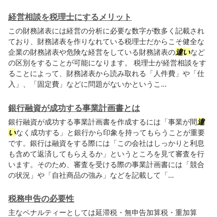
経営相談を税理士にするメリット
この財務諸表には経営の分析に必要な数字が数多く記載され
ており、財務諸表を作りなれている税理士だからこそ健全な
企業の財務諸表や危険な経営をしている財務諸表の
違い
など
の区別をすることが可能になります。 税理士が経営相談をす
ることによって、財務諸表から読み取れる「人件費」や「仕
入」、「固定費」などに問題がないかというこ...
銀行融資が成功する事業計画書とは
銀行融資が成功する事業計画書を作成するには「事業が間
違
い
なく成功する」と銀行から印象を持ってもらうことが重要
です。銀行は融資をする際には「この会社はしっかりと利息
も含めて返済してもらえるか」というところを見て審査を行
います。そのため、審査を受ける際の事業計画書には「競合
の状況」や「自社商品の強み」などを記載して「...
税務申告の必要性
主なペナルティーとしては延滞税・無申告加算税・重加算