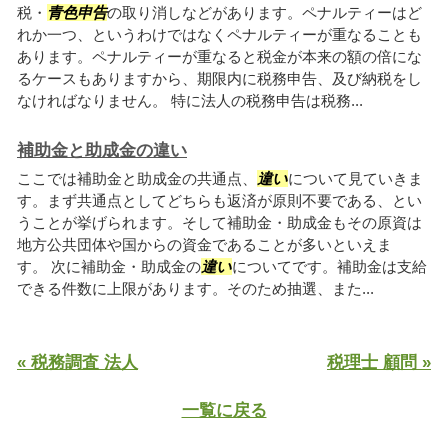
税・
青色申告
の取り消しなどがあります。ペナルティーはど
れか一つ、というわけではなくペナルティーが重なることも
あります。ペナルティーが重なると税金が本来の額の倍にな
るケースもありますから、期限内に税務申告、及び納税をし
なければなりません。 特に法人の税務申告は税務...
補助金と助成金の違い
ここでは補助金と助成金の共通点、
違い
について見ていきま
す。まず共通点としてどちらも返済が原則不要である、とい
うことが挙げられます。そして補助金・助成金もその原資は
地方公共団体や国からの資金であることが多いといえま
す。 次に補助金・助成金の
違い
についてです。補助金は支給
できる件数に上限があります。そのため抽選、また...
« 税務調査 法人
税理士 顧問 »
一覧に戻る