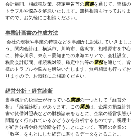
会計顧問、相続税対策、確定申告等の
業務
を通じて、皆様の
トラブルや悩みを解決いたします。無料相談も行っておりま
すので、お気軽にご相談ください。
事業計画書の作成方法
会社の現状や事業の特徴などを事細かに記載していきましょ
う。関内会計は、横浜市、川崎市、藤沢市、相模原市を中心
に、神奈川県、東京～愛知までの東海エリアで、会社設立、
税務会計顧問、相続税対策、確定申告等の
業務
を通じて、皆
様のトラブルや悩みを解決いたします。無料相談も行ってお
りますので、お気軽にご相談ください。
経営分析・経営診断
当事務所の税理士が行っている
業務
の一つとして「経営分
析」「経営診断」があります。この
業務
は、企業の損益計算
書や貸借対照表などの財務諸表をもとに、企業の経営状態が
問題なく行われているかどうかを分析するものです。税理士
が経営分析や経営診断を行うことによって、実際の企業の
「数字」をもとにした経営に関するデータをとること...