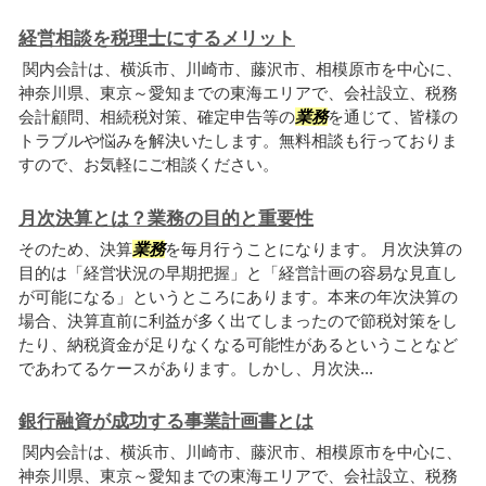
経営相談を税理士にするメリット
関内会計は、横浜市、川崎市、藤沢市、相模原市を中心に、
神奈川県、東京～愛知までの東海エリアで、会社設立、税務
会計顧問、相続税対策、確定申告等の
業務
を通じて、皆様の
トラブルや悩みを解決いたします。無料相談も行っておりま
すので、お気軽にご相談ください。
月次決算とは？業務の目的と重要性
そのため、決算
業務
を毎月行うことになります。 月次決算の
目的は「経営状況の早期把握」と「経営計画の容易な見直し
が可能になる」というところにあります。本来の年次決算の
場合、決算直前に利益が多く出てしまったので節税対策をし
たり、納税資金が足りなくなる可能性があるということなど
であわてるケースがあります。しかし、月次決...
銀行融資が成功する事業計画書とは
関内会計は、横浜市、川崎市、藤沢市、相模原市を中心に、
神奈川県、東京～愛知までの東海エリアで、会社設立、税務