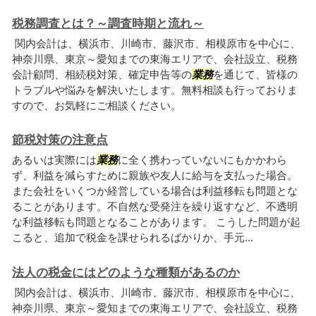
税務調査とは？～調査時期と流れ～
関内会計は、横浜市、川崎市、藤沢市、相模原市を中心に、
神奈川県、東京～愛知までの東海エリアで、会社設立、税務
会計顧問、相続税対策、確定申告等の
業務
を通じて、皆様の
トラブルや悩みを解決いたします。無料相談も行っておりま
すので、お気軽にご相談ください。
節税対策の注意点
あるいは実際には
業務
に全く携わっていないにもかかわら
ず、利益を減らすために親族や友人に給与を支払った場合。
また会社をいくつか経営している場合は利益移転も問題とな
ることがあります。不自然な受発注を繰り返すなど、不透明
な利益移転も問題となることがあります。 こうした問題が起
こると、追加で税金を課せられるばかりか、手元...
法人の税金にはどのような種類があるのか
関内会計は、横浜市、川崎市、藤沢市、相模原市を中心に、
神奈川県、東京～愛知までの東海エリアで、会社設立、税務