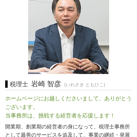
営業 許認可 申請 東京都 税理士
資本 参加
訪問介護 開業
許認可 岐阜県 税理士 相談
sbir とは
建設業 許認可
起業支援 相模原市 税理士 相談
リスクマネジメント 分析 手法
営業 許認可 申請 岐阜県 相談
経営相談 川崎市 相談
会社設立 藤沢市 税理士
経営相談 川崎市 税理士 相談
税務相談 東京都 税理士
会社設立 横浜市 相談
会社設立 藤沢市 相談
岩崎 智彦
税理士
(いわさき ともひこ)
ホームページにお越しくださいまして、ありがとう
ございます。
当事務所は、挑戦する経営者を応援します！
開業期、創業期の経営者の身になって、税理士事務所
として最善のサービスを追及して、事業の継続・発展