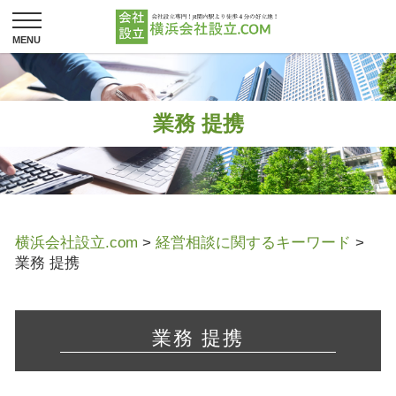
業務 提携
横浜会社設立.com
>
経営相談に関するキーワード
>
業務 提携
業務 提携