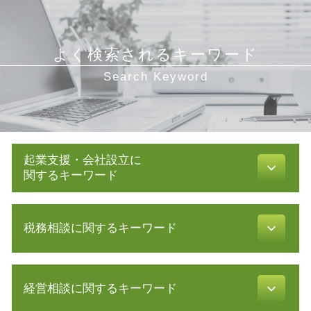
よく検索されるキーワード
Search Keyword
起業支援・会社設立に
関するキーワード
絶対的記載事項
税務相談に関するキーワード
合同会社 株式会社 違い
創業 融資 公庫
合同会社 設立 流れ
還付 申告
株式会社 資本金
経営相談に関するキーワード
所得 隠し
補助金 交付申請書
税務調査 事前通知