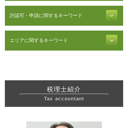
資本金 基準
延滞税 計算
中小企業再生支援協議会 とは
株式会社 定款
節税 対策
許認可・申請に関するキーワード
生産性向上設備投資促進税制 とは
株式会社 設立 人数
青色申告 決算書
事業継承 個人
定款 認証
青色申告 条件
経営 改善 計画
会社設立 必要書類
介護サービス事業
税理士 顧問 契約
創業計画書 書き方
合同会社設立 必要書類
エリアに関するキーワード
許認可 取得
税理士 顧問
事業 計画書
節税対策 法人
許認可 申請
修正 申告
株式 交換
創業 融資 銀行
不動産 開業
電子帳簿保存法 申請
経営相談 三重県 相談
株式 譲渡 契約書
助成金 消費税
許認可 必要な業種
確定申告 やり方
税務相談 藤沢市 相談
経営改善 計画書
発行可能株式総数
旅行業 登録
税務署 相談
税務相談 神奈川県 税理士
リスク 対策
合同会社 資本金
飲食店 営業許可証
還付申告 期限
税務相談 愛知県 税理士 相談
共益権 とは
助成金 制度
許認可 とは
年末調整 必要書類
経営相談 愛知県 税理士 相談
議決権 とは
無限 責任
税理士紹介
不動産業 免許
税務署 密告
税務相談 川崎市 税理士 相談
中小企業経営力強化資金 とは
電子 定款 認証
介護事業 許認可
Tax accountant
利益 種類
経営相談 神奈川県 相談
経営革新等支援機関 とは
飲食店 開業 流れ
確定申告 費用
経営相談 三重県 税理士
株式 譲渡 制限 会社
宅地建物取引業 免許
確定申告 申告漏れ
会社設立 静岡県 税理士
株式 譲渡
食品衛生責任者 資格
確定申告 医療費控除
営業 許認可 申請 三重県 相談
経営革新等支援機関 申請
飲食店 許認可