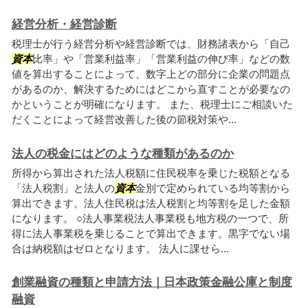
経営分析・経営診断
税理士が行う経営分析や経営診断では、財務諸表から「自己
資本
比率」や「営業利益率」「営業利益の伸び率」などの数
値を算出することによって、数字上どの部分に企業の問題点
があるのか、解決するためにはどこから直すことが必要なの
かということが明確になります。 また、税理士にご相談いた
だくことによって経営改善した後の節税対策や...
法人の税金にはどのような種類があるのか
所得から算出された法人税額に住民税率を乗じた税額となる
「法人税割」と法人の
資本
金別で定められている均等割から
算出できます。法人住民税は法人税割と均等割を足した金額
になります。 ○法人事業税法人事業税も地方税の一つで、所
得に法人事業税を乗じることで算出できます。黒字でない場
合は納税額はゼロとなります。 法人に課せら...
創業融資の種類と申請方法｜日本政策金融公庫と制度
融資