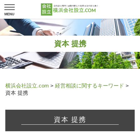
資本 提携
横浜会社設立.com
>
経営相談に関するキーワード
>
資本 提携
資本 提携