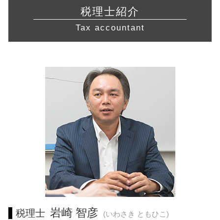
不動産 開業
確定申告 経費
経営相談 川崎市 税理士 相談
自益権 とは
会社設立 税理士
税理士紹介
許認可 取得
修正 申告
起業支援 東海地方 税理士 相談
自己 株式
法人化 手続き
許認可 とは
Tax accountant
確定申告 時期
会社設立 横浜市 相談
資本 参加
旅行業 登録
確定申告 所得税
税務相談 東海地方 税理士 相談
事業再生 コンサル
宅地建物取引業 免許
確定申告 費用
営業 許認可 申請 相模原市 相談
有限会社 株式譲渡
訪問介護 開業
還付申告 必要書類
経営相談 愛知県 税理士
資金繰り 改善
食品衛生責任者 資格
税務相談 東京都 税理士 相談
経営改善 計画書
建設業 許認可
営業 許認可 申請 藤沢市 相談
認定経営革新等支援 機関 一覧
許認可 申請
起業支援 神奈川県 税理士 相談
創業計画書 書き方
経営相談 岐阜県 相談
税務相談 横浜市 税理士 相談
起業支援 神奈川県 相談
税務相談 東京都 税理士
起業支援 静岡県 税理士 相談
経営相談 横浜市 相談
営業 許認可 申請 川崎市 税理士
岩崎 智彦
税理士
(いわさき ともひこ)