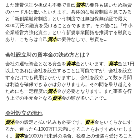
また連帯保証や担保も不要で自己
資本
の要件も緩いため融資
のハードルは低いといえます。具体的な融資制度を見てみる
と「新創業融資制度」という制度では無担保無保証で最大
3000万円の融資を受けることができます。その他には「中小
企業経営力強化資金」という新規事業開拓を推奨する融資も
あり、こちらは自己
資本
の要件なしで、融資を...
会社設立時の資本金の決め方とは？
会社の運転資金となる資金を
資本
金といいます。
資本
金は1円
以上であれば会社を設立することは可能ですが、会社を設立
するだけでも費用はかかりますし、会社を設立して数ヶ月間
は利益を確保できるかは分かりません。その間を乗り越える
ためにも一定程度の
資本
金が必要となります。また事業を行
う上での手元金となる
資本
金の額が多いことで...
会社設立の流れ
資本
金の設定と払い込みも必要です。
資本
金をいくらかにす
るか、迷ったら1000万円未満にすることをおすすめいたしま
す。
資本
金1000万円未満の場合、税務上の優遇を受けること