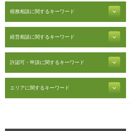
起業 補助金
税務相談に関するキーワード
合同会社 株式会社 違い
会社設立 期間
電子 定款
白色申告 経費
会社 資本金
経営相談に関するキーワード
確定申告 やり方
発行可能株式総数
財務諸表 分析
株式会社 資本金
会計帳簿 とは
リスクマネジメント 企業
創業 融資
所得税 税率
許認可・申請に関するキーワード
公的支援 とは
合同会社 設立費用
青色申告 白色申告 違い
中小会計要領 とは
定款 目的
税理士 確定申告 費用
リスクマネジメント 分析 手法
新規事業 計画書
介護事業 許認可
青色申告 開業届
中小企業再生支援協議会 とは
助成金 制度
エリアに関するキーワード
許認可 必要な業種
税理士 顧問 契約
認定 支援 機関 検索
法人化 メリット
不動産業 免許
延滞税 計算
株式 譲渡
起業 助成金
飲食店 営業許可証
確定申告 必要書類
税務相談 三重県 相談
リスク 対策
事業計画 策定
飲食店 開業 流れ
年末調整 必要書類
経営相談 愛知県 税理士 相談
株式 交換
新規 事業 計画
飲食店 許認可
青色申告 特別控除
営業 許認可 申請 岐阜県 相談
会社 資金繰り
会社設立 必要書類
介護サービス事業
白色申告 必要書類
起業支援 愛知県 相談
早期 経営改善 計画
資金調達 方法