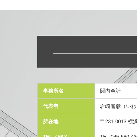
事務所名
関内会計
代表者
岩崎智彦（いわ
所在地
〒231-0013
TEL／FAX
TEL:045-680-43