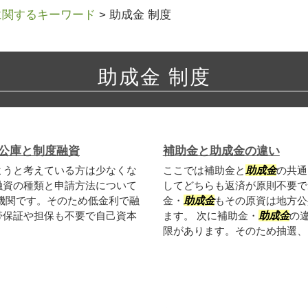
に関するキーワード
>
助成金 制度
助成金 制度
公庫と制度融資
補助金と助成金の違い
ようと考えている方は少なくな
ここでは補助金と
助成金
の共通
融資の種類と申請方法について
してどちらも返済が原則不要で
機関です。そのため低金利で融
金・
助成金
もその原資は地方公
帯保証や担保も不要で自己資本
ます。 次に補助金・
助成金
の
限があります。そのため抽選、ま