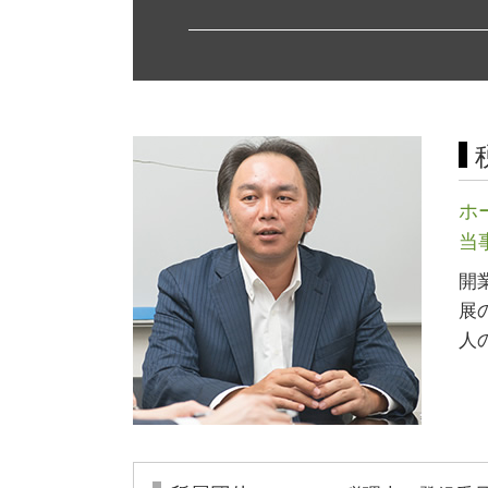
介護サービス事業
創業 融資 公庫
介護事業 許認可
会社設立 費用 自分で
許認可 申請
会社設立 必要書類
宅地建物取引業 免許
電子 定款 認証
許認可 必要な業種
増資 手続き
旅行業 登録
定款 認証
不動産業 免許
会社設立 税務署
飲食店 営業許可証
株式会社 資本金
ホ
飲食店 許認可
絶対的記載事項
当
開
展
人