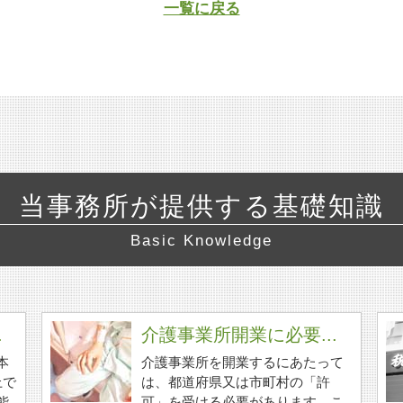
一覧に戻る
当事務所が提供する基礎知識
Basic Knowledge
.
介護事業所開業に必要...
本
介護事業所を開業するにあたって
上で
は、都道府県又は市町村の「許
能
可」を受ける必要があります。こ