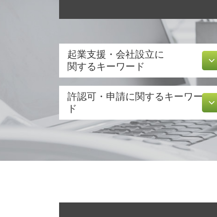
起業支援・会社設立に
関するキーワード
助成金 消費税
許認可・申請に関するキーワー
無限 責任
ド
発起 設立
株式会社 設立 メリット
不動産 開業
新規事業 計画書
建設業 許認可
起業 助成金
食品衛生責任者 資格
創業 融資 銀行
許認可 取得
合同会社 株式会社 違い
飲食店 開業 流れ
会社設立後 手続き
訪問介護 開業
株式会社 設立 条件
許認可 とは
節税対策 法人