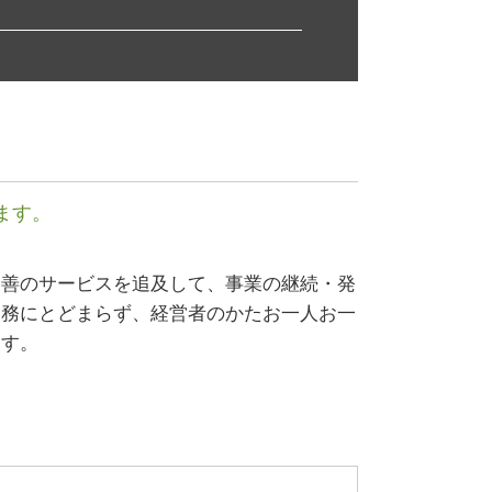
自益権 とは
事業 計画書
企業 提携
早期 経営改善 計画
生産性向上設備投資促進税制 とは
事業再生 コンサル
事業 譲渡 契約書
株式 交換
ます。
自己 株式
最善のサービスを追及して、事業の継続・発
業務にとどまらず、経営者のかたお一人お一
ます。