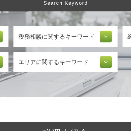
Search Keyword
税務相談に関するキーワード
税理士 顧問 契約
エリアに関するキーワード
会社 税金
税金 対策
所得 隠し
起業支援 神奈川県 相談
確定申告 経費
会社設立 三重県 税理士
還付 申告
会社設立 相模原市 相談
青色申告 白色申告 違い
経営相談 川崎市 税理士
延滞税 計算
会社設立 三重県 相談
青色申告 特別控除
経営相談 相模原市 税理士
税務署 密告
起業支援 横浜市 相談
確定申告 医療費控除