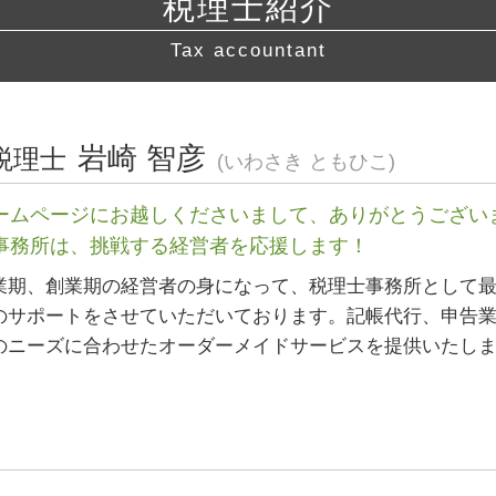
税理士紹介
経営相談 藤沢市 税理士 相談
確定申告 etax
経営相談 東京都 相談
税務署 相談
Tax accountant
許認可 東海地方 税理士 相談
確定申告 スマホ
会社設立 川崎市 税理士 相談
税務調査 流れ
会社設立 岐阜県 相談
青色申告 必要書類
税務相談 静岡県 相談
岩崎 智彦
税理士
白色申告 経費
(いわさき ともひこ)
許認可 静岡県 税理士 相談
電子帳簿保存法 申請
経営相談 神奈川県 税理士
税務調査 事前通知
ームページにお越しくださいまして、ありがとうござい
起業支援 愛知県 税理士
税理士 顧問料 相場
事務所は、挑戦する経営者を応援します！
経営相談 藤沢市 税理士
会社設立 愛知県 税理士 相談
業期、創業期の経営者の身になって、税理士事務所として
営業 許認可 申請 愛知県 相談
のサポートをさせていただいております。記帳代行、申告
経営相談 三重県 税理士 相談
のニーズに合わせたオーダーメイドサービスを提供いたし