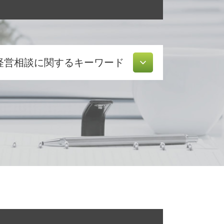
経営相談に関するキーワード
経営革新等支援機関 申請
資本 提携
株式 移転
認定 支援 機関 検索
経営改善 計画書
創業計画書 書き方
共益権 とは
所得拡大促進税制 とは
経営 計画 作り方
資金繰り 改善
公的支援 とは