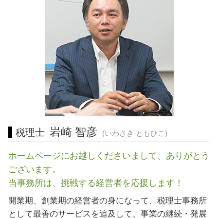
税務相談 横浜市 相談
中小企業経営力強化資金 とは
飲食店 開業 流れ
起業支援 藤沢市 税理士
sbir とは
訪問介護 開業
起業支援 三重県 税理士
資本 参加
会社設立 三重県 相談
税務相談 静岡県 税理士 相談
許認可 三重県 税理士 相談
経営相談 神奈川県 相談
営業 許認可 申請 横浜市 相談
会社設立 横浜市 相談
会社設立 愛知県 税理士
岩崎 智彦
税理士
(いわさき ともひこ)
ホームページにお越しくださいまして、ありがとう
ございます。
当事務所は、挑戦する経営者を応援します！
開業期、創業期の経営者の身になって、税理士事務所
として最善のサービスを追及して、事業の継続・発展