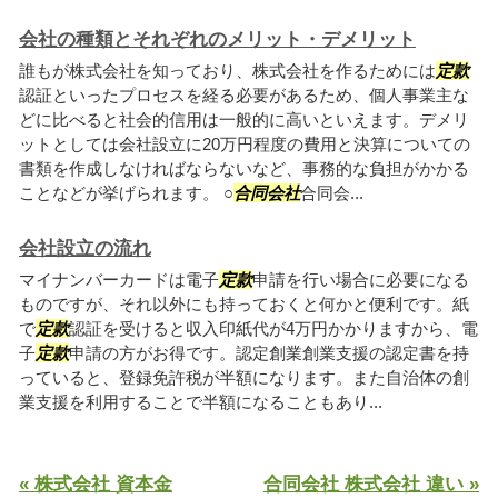
会社の種類とそれぞれのメリット・デメリット
誰もが株式会社を知っており、株式会社を作るためには
定款
認証といったプロセスを経る必要があるため、個人事業主な
どに比べると社会的信用は一般的に高いといえます。デメリ
ットとしては会社設立に20万円程度の費用と決算についての
書類を作成しなければならないなど、事務的な負担がかかる
ことなどが挙げられます。 ○
合同会社
合同会...
会社設立の流れ
マイナンバーカードは電子
定款
申請を行い場合に必要になる
ものですが、それ以外にも持っておくと何かと便利です。紙
で
定款
認証を受けると収入印紙代が4万円かかりますから、電
子
定款
申請の方がお得です。認定創業創業支援の認定書を持
っていると、登録免許税が半額になります。また自治体の創
業支援を利用することで半額になることもあり...
« 株式会社 資本金
合同会社 株式会社 違い »