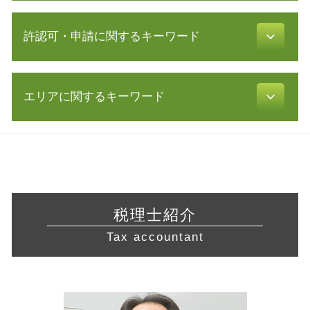
補助金 助成金 違い
税務調査 時期
自己 株式
新規 事業 計画
青色申告 期限
許認可・申請に関するキーワード
中小企業庁 認定 支援機関
創業 融資
税理士 顧問料 相場
企業 合併
事業計画 認定
税務調査 法人
認定経営革新等支援 機関 一覧
合同会社 株式会社 違い
許認可 申請
税金 時効
リスクマネジメント 企業
相対的 記載 事項
エリアに関するキーワード
介護事業 許認可
確定申告 申告漏れ
経営 計画 作り方
発起 設立
建設業 許認可
還付申告 期限
資金繰り 改善
定款 原本証明
宅地建物取引業 免許
青色申告 必要書類
経営相談 東京都 税理士
事業 譲渡
会社設立 費用 経費
許認可 取得
税務調査 反面調査
営業 許認可 申請 東京都 相談
経営 コンサル
会社設立 流れ
食品衛生責任者 資格
青色申告 メリット
許認可 神奈川県 税理士 相談
m & a とは
定款 作成
介護サービス事業
延滞税 計算
経営相談 三重県 税理士 相談
事業継承 個人
募集 設立
許認可 必要な業種
税務調査 期間
経営相談 東京都 相談
株式 譲渡 制限 会社
絶対的記載事項
税理士紹介
許認可 とは
確定申告 流れ
営業 許認可 申請 神奈川県 税理士
創業計画書 書き方
合同会社 設立 流れ
飲食店 許認可
Tax accountant
白色申告 経費
起業支援 愛知県 税理士
事業 計画書
飲食店 営業許可証
青色申告 開業届
起業支援 藤沢市 相談
経営 改善 計画
不動産業 免許
青色申告 特別控除
税務相談 岐阜県 税理士 相談
中小企業 資金繰り
不動産 開業
税務調査 個人
税務相談 岐阜県 税理士
議決権 とは
旅行業 登録