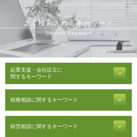
よく検索されるキーワード
Search Keyword
起業支援・会社設立に
関するキーワード
有限 責任
税務相談に関するキーワード
事業計画書 書き方
増資 手続き
株式会社 設立 必要書類
青色申告 決算書 書き方
補助金 交付申請書
経営相談に関するキーワード
確定申告 スマホ
事業計画 策定
財務諸表 分析