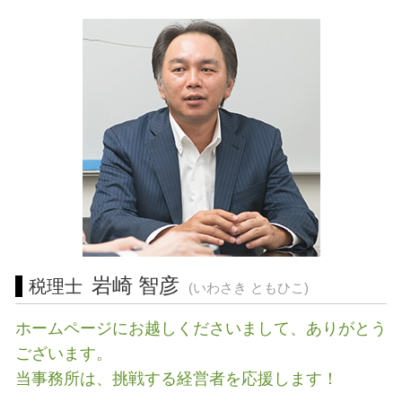
起業支援 藤沢市 相談
経営革新等支援機関 とは
許認可 申請
確定申告 申告漏れ
会社設立 静岡県 相談
会社 資金繰り
介護事業 許認可
許認可 相模原市 税理士 相談
自益権 とは
介護サービス事業
税務相談 愛知県 相談
財務 分析
宅地建物取引業 免許
許認可 東海地方 税理士 相談
株式 移転
起業支援 横浜市 税理士
起業支援 愛知県 税理士
税務相談 岐阜県 相談
経営相談 東海地方 税理士 相談
会社設立 三重県 税理士 相談
税務相談 東京都 税理士
許認可 横浜市 税理士 相談
岩崎 智彦
税理士
(いわさき ともひこ)
ホームページにお越しくださいまして、ありがとう
ございます。
当事務所は、挑戦する経営者を応援します！