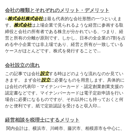
会社の種類とそれぞれのメリット・デメリット
○
株式会社
株式会社
は最も代表的な会社形態の一つといえま
す。
株式会社
は上場企業で見られるような経営に参画する取
締役と会社の所有者である株主が分かれている、つまり、経
営と所有の分離が原則です。しかし、日本の全企業の7割を占
める中小企業では非上場であり、経営と所有が一致している
ケースがほとんどです。株式を発行することで...
会社設立の流れ
この記事では会社
設立
する時はどのような流れなのか見てい
きます。 まず会社
設立
に必要なものを用意します。具体的に
は会社の代表印・マイナンバーカード・認定創業創業支援の
認定書などです。マイナンバーカードは電子定款申請を行い
場合に必要になるものですが、それ以外にも持っておくと何
かと便利です。紙で定款認証を受けると収入印...
経営相談を税理士にするメリット
関内会計は、横浜市、川崎市、藤沢市、相模原市を中心に、