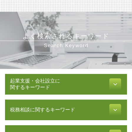
よく検索されるキーワード
Search Keyword
起業支援・会社設立に
関するキーワード
助成金 制度
税務相談に関するキーワード
会社設立後 手続き
新規 事業 計画
絶対的記載事項
確定申告 やり方