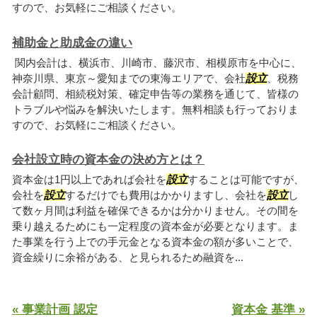
すので、お気軽にご相談ください。
補助金と助成金の違い
関内会計は、横浜市、川崎市、藤沢市、相模原市を中心に、
神奈川県、東京～愛知までの東海エリアで、会社
設立
、税務
会計顧問、相続税対策、確定申告等の業務を通じて、皆様の
トラブルや悩みを解決いたします。無料相談も行っておりま
すので、お気軽にご相談ください。
会社設立時の資本金の決め方とは？
資本金は1円以上であれば会社を
設立
することは可能ですが、
会社を
設立
するだけでも費用はかかりますし、会社を
設立
し
て数ヶ月間は利益を確保できるかは分かりません。その間を
乗り越えるためにも一定程度の資本金が必要となります。ま
た事業を行う上での手元金となる資本金の額が多いことで、
資金繰りに余裕がある、と見られるため融資を...
« 事業計画 認定
資本金 基準 »