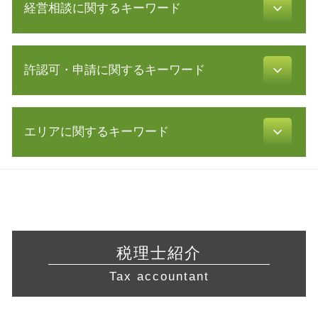
会社設立 税務署
経営相談に関するキーワード
税務調査 対象
起業 補助金
白色申告 必要書類
会社 定款
法人 節税
公的支援 とは
事業計画 策定
確定申告 所得税
許認可・申請に関するキーワード
中小企業 資金繰り
合同会社設立 必要書類
電子帳簿保存法 要件
コンサル 会社
合同会社 設立 流れ
確定申告 etax
中小企業庁 認定 支援機関
株式会社 設立 必要書類
許認可 とは
節税 対策
業務 提携
募集 設立
エリアに関するキーワード
訪問介護 開業
修正 申告
生産性向上設備投資促進税制 とは
定款 とは
許認可 取得
所得 隠し
株式 交換
株式会社 設立 条件
旅行業 登録
会計帳簿 とは
会社設立 藤沢市 税理士 相談
株式 譲渡 契約書
補助金 助成金 違い
飲食店 営業許可証
税理士 確定申告 費用
経営相談 静岡県 税理士
会社 分割
合同会社 定款
不動産業 免許
青色申告 メリット
税務相談 愛知県 税理士 相談
認定 支援 機関 検索
株式会社 設立 メリット
許認可 必要な業種
電子帳簿保存法 申請
税務相談 川崎市 税理士 相談
経営革新等支援機関 申請
株式会社 資本金
不動産 開業
延滞税 計算
経営相談 横浜市 税理士
事業 譲渡 契約書
資金調達 方法
税理士紹介
飲食店 許認可
青色申告 決算書
営業 許認可 申請 岐阜県 税理士
資金繰り 改善
定款 作成
飲食店 開業 流れ
Tax accountant
年末調整 計算
起業支援 東京都 税理士
企業 合併
食品衛生責任者 資格
税務調査 反面調査
起業支援 横浜市 税理士 相談
経営 コンサル
建設業 許認可
青色申告 期限