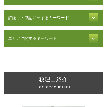
合同会社 株式会社 違い
確定申告 必要書類
法人化 手続き
税金 時効
会社 資金繰り
株式会社 設立 必要書類
利益 種類
許認可・申請に関するキーワード
経営 コンサル
起業 補助金
確定申告 所得税
中小企業経営力強化資金 とは
事業計画書 代行
確定申告 申告漏れ
事業継承 補助金
創業 融資
許認可 取得
還付申告 必要書類
経営革新等支援機関 申請
資金調達 方法
エリアに関するキーワード
許認可 必要な業種
電子帳簿保存法 要件
事業 譲渡
起業 助成金
不動産 開業
税理士 顧問
事業再生 コンサル
株式会社 設立 条件
許認可 申請
確定申告 etax
経営相談 東京都 相談
共益権 とは
電子 定款
訪問介護 開業
税金 対策
起業支援 岐阜県 税理士
議決権 とは
会社設立後 手続き
許認可 とは
白色申告 メリット
経営相談 静岡県 税理士 相談
創業 計画書
増資 手続き
旅行業 登録
税理士 顧問料 相場
税務相談 静岡県 相談
株式 譲渡 契約書
会社設立 費用 経費
介護サービス事業
確定申告 費用
会社設立 川崎市 税理士
リスク 対策
補助金 交付申請書
税理士紹介
飲食店 開業 流れ
税務署 相談
会社設立 神奈川県 相談
株式 移転
発行可能株式総数
不動産業 免許
Tax accountant
還付申告 期限
起業支援 相模原市 税理士 相談
企業 提携
飲食店 許認可
青色申告 開業届
起業支援 岐阜県 相談
事業 計画書
食品衛生責任者 資格
青色申告 メリット
経営相談 藤沢市 相談
早期 経営改善 計画
飲食店 営業許可証
白色申告 経費