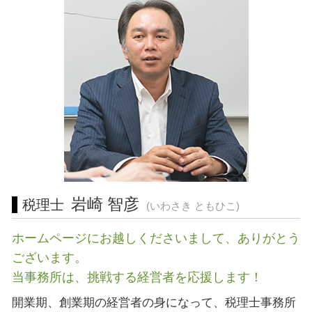
起業支援 横浜市 税理士
業務 提携
介護事業 許認可
許認可 相模原市 税理士 相談
リスクマネジメント 分析 手法
建設業 許認可
起業支援 神奈川県 相談
認定経営革新等支援 機関 一覧
宅地建物取引業 免許
経営相談 岐阜県 税理士 相談
企業 合併
税務相談 岐阜県 相談
経営相談 岐阜県 税理士
経営相談 川崎市 税理士 相談
起業支援 東海地方 税理士 相談
税務相談 岐阜県 税理士
経営相談 東京都 税理士 相談
営業 許認可 申請 愛知県 税理士
岩崎 智彦
税理士
(いわさき ともひこ)
ホームページにお越しくださいまして、ありがとう
ございます。
当事務所は、挑戦する経営者を応援します！
開業期、創業期の経営者の身になって、税理士事務所