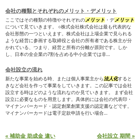
会社の種類とそれぞれのメリット・デメリット
ここではその種類の特徴やそれぞれの
メリット
・デ
メリット
について見ていきます。 ○株式会社株式会社は最も代表的な
会社形態の一つといえます。株式会社は上場企業で見られる
ような経営に参画する取締役と会社の所有者である株主が分
かれている、つまり、経営と所有の分離が原則です。しか
し、日本の全企業の7割を占める中小企業では非...
会社設立の流れ
新たな事業を始める時、または個人事業主から
法人化
すると
きなど会社を作って事業をしていきます。この記事では会社
設立する時はどのような流れなのか見ていきます。 まず会社
設立に必要なものを用意します。具体的には会社の代表印・
マイナンバーカード・認定創業創業支援の認定書などです。
マイナンバーカードは電子定款申請を行い場合...
« 補助金 助成金 違い
会社設立 期間 »