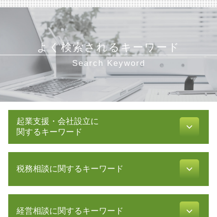
よく検索されるキーワード
Search Keyword
起業支援・会社設立に
関するキーワード
定款 原本証明
税務相談に関するキーワード
定款 認証
定款 とは
新規事業 計画書
青色申告 条件
補助金 助成金 違い
経営相談に関するキーワード
年末調整 必要書類