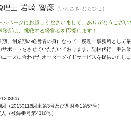
経営相談 川崎市 税理士 相談
岩崎 智彦
税理士
電子帳簿保存法 申請
(いわさき ともひこ)
経営相談 相模原市 相談
税務調査 法人
営業 許認可 申請 愛知県 相談
税務署 相談
ームページにお越しくださいまして、ありがとうござい
税務相談 相模原市 税理士 相談
青色申告 条件
事務所は、挑戦する経営者を応援します！
税務相談 横浜市 税理士
税務相談 三重県 税理士
業期、創業期の経営者の身になって、税理士事務所として
経営相談 相模原市 税理士
のサポートをさせていただいております。記帳代行、申告
会社設立 横浜市 相談
のニーズに合わせたオーダーメイドサービスを提供いたし
20364）
（20130118関東第3号及び関財金1第57号）
人（登録番号第4310号）