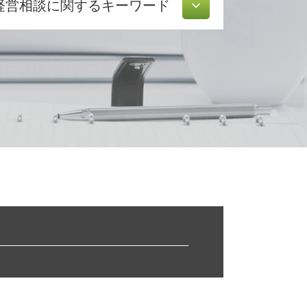
経営相談に関するキーワード
株式 交換
経営 改善 計画
事業再生 コンサル
資本 参加
早期 経営改善 計画
認定 支援 機関 更新
中小企業経営力強化資金 とは
企業 合併
リスク 対策
事業継承 個人
公的支援 とは
事業 譲渡
会社 分割
経営改善 計画書
中小企業再生支援協議会 とは
認定 支援 機関 検索