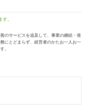
経営革新等支援機関 とは
sbir とは
コンサル 会社
ます。
自益権 とは
最善のサービスを追及して、事業の継続・発
業務にとどまらず、経営者のかたお一人お一
ます。