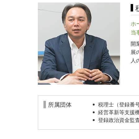
食品衛生責任者 資格
助成金 制度
飲食店 開業 流れ
相対的 記載 事項
許認可 とは
合同会社 株式会社 違い
ホ
不動産 開業
起業 助成金
当
開
展
人
所属団体
税理士（登録番号1
経営革新等支援機関
登録政治資金監査