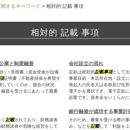
に関するキーワード
>
相対的 記載 事項
相対的 記載 事項
公庫と制度融資
会社設立の流れ
合）○見積書（資金使途が設備
定款は絶対的
記載
事項
として次
項
証明書（不動産担保を希望す
事業目的・本店所在地・設立に
開していくのか、競合の状況、
発起人の氏名又は名称及び住所
、融資を受けるにあたって最重
電子かを選択でき、電子定款に
必要です。資本金をいくらかに..
銀行融資が成功する事業計
多く
記載
されており、財務諸表
そのため、審査を受ける際の事
の財務諸表や危険な経営をして
み」などを
記載
して「利益を上