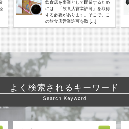
業
飲食店を事業として開業するため
経
には、「飲食店営業許可」を取得
する必要があります。そこで、こ
の飲食店営業許可を取 […]
よく検索されるキーワード
Search Keyword