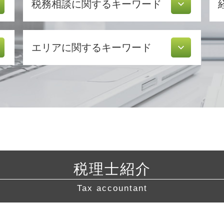
税務相談に関するキーワード
税理士 顧問
エリアに関するキーワード
青色申告 メリット
税務調査 事前通知
年末調整 計算
起業支援 東海地方 税理士 相談
修正 申告
起業支援 横浜市 税理士
利益 種類
経営相談 東京都 税理士 相談
白色申告 必要書類
起業支援 藤沢市 税理士 相談
確定申告 申告漏れ
税務相談 三重県 相談
確定申告 やり方
会社設立 三重県 税理士
白色申告 経費
許認可 岐阜県 税理士 相談
白色申告 メリット
税理士紹介
税務相談 川崎市 相談
確定申告 訂正
起業支援 岐阜県 相談
青色申告 必要書類
Tax accountant
会社設立 静岡県 税理士 相談
税務調査 対象
許認可 静岡県 税理士 相談
所得税 種類
起業支援 東京都 税理士 相談
税金 時効