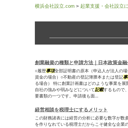
横浜会社設立.com
>
起業支援・会社設立
創業融資の種類と申請方法｜日本政策金融
○履歴
事項
全部証明書の原本（申込人が法人の場
資金の場合）○不動産の登記簿謄本または登記
事
る場合） 特に創業計画書はどのような事業を展
自社の強みや弱みなどについて
記載
するもので
要書類の一つです。申請後も面...
経営相談を税理士にするメリット
この財務諸表には経営の分析に必要な数字が数
を作りなれている税理士だからこそ健全な企業