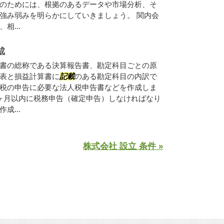
のためには、根拠のあるデータや市場分析、そ
強み弱みを明らかにしていきましょう。 関内会
相...
成
書の総称である決算報告書、勘定科目ごとの原
表と損益計算書に
記載
のある勘定科目の内訳で
税の申告に必要な法人税申告書などを作成しま
ヶ月以内に税務申告（確定申告）しなければなり
成...
株式会社 設立 条件 »