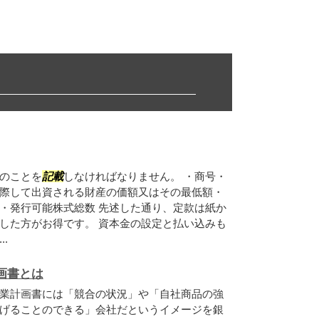
のことを
記載
しなければなりません。 ・商号・
際して出資される財産の価額又はその最低額・
・発行可能株式総数 先述した通り、定款は紙か
した方がお得です。 資本金の設定と払い込みも
.
画書とは
業計画書には「競合の状況」や「自社商品の強
げることのできる」会社だというイメージを銀