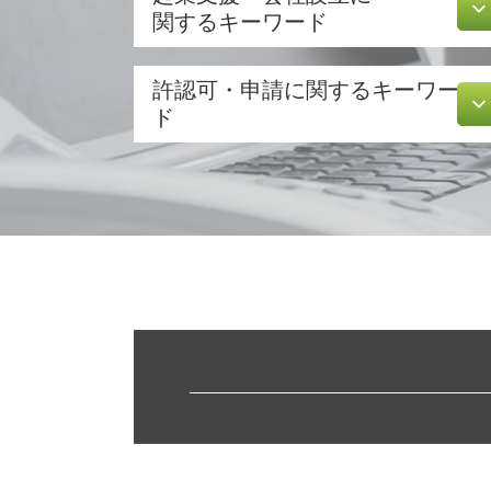
関するキーワード
節税対策 法人
許認可・申請に関するキーワー
定款 認証
ド
合同会社 定款
合同会社設立 必要書類
許認可 取得
会社設立 費用 自分で
建設業 許認可
法人化 手続き
飲食店 営業許可証
無限 責任
介護事業 許認可
合同会社 資本金
飲食店 許認可
合同会社 設立費用
旅行業 登録
発起 設立
介護サービス事業
電子 定款 代行
許認可 必要な業種
事業計画書 書き方
宅地建物取引業 免許
会社設立 期間
訪問介護 開業
会社 資本金
不動産業 免許
株式会社 定款
許認可 申請
電子 定款 認証