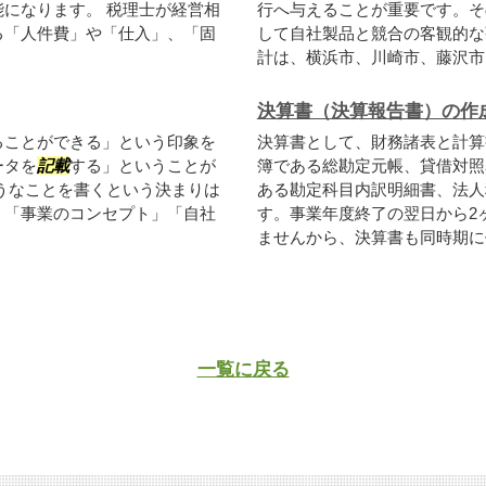
になります。 税理士が経営相
行へ与えることが重要です。そ
る「人件費」や「仕入」、「固
して自社製品と競合の客観的な
計は、横浜市、川崎市、藤沢市、
決算書（決算報告書）の作
ることができる」という印象を
決算書として、財務諸表と計算
ータを
記載
する」ということが
簿である総勘定元帳、貸借対照
うなことを書くという決まりは
ある勘定科目内訳明細書、法人
」「事業のコンセプト」「自社
す。事業年度終了の翌日から2
ませんから、決算書も同時期に作
一覧に戻る