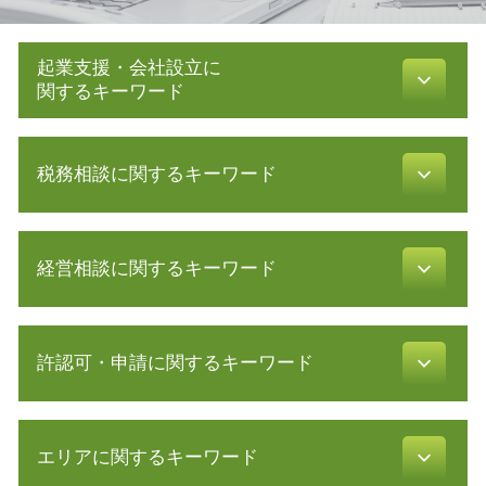
起業支援・会社設立に
関するキーワード
助成金 制度
税務相談に関するキーワード
会社設立 税務署
事業計画 策定
合同会社 株式会社 違い
税理士 顧問料 相場
会社設立 税理士
経営相談に関するキーワード
税務調査 時期
助成金 消費税
税務調査 対象
増資 手続き
確定申告 流れ
事業継承 個人
定款 原本証明
電子帳簿保存法 要件
許認可・申請に関するキーワード
コンサル 会社
会社設立 費用 自分で
還付申告 必要書類
経営革新等支援機関 申請
起業 助成金
税理士 顧問 契約
株式 譲渡
株式会社 資本金
介護事業 許認可
青色申告 必要書類
財務 分析
会社設立 費用 経費
エリアに関するキーワード
飲食店 許認可
確定申告 申告漏れ
創業計画書 書き方
創業 融資 銀行