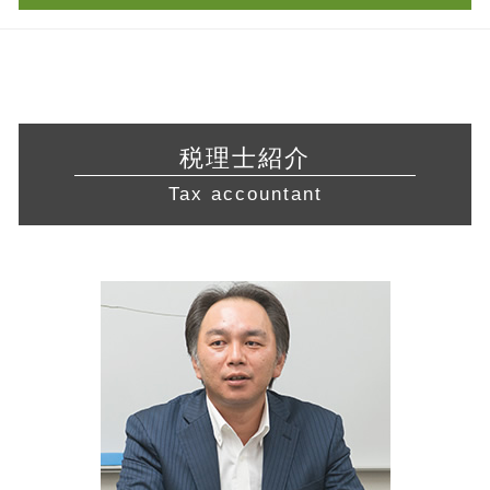
旅行業 登録
税務調査 法人
経営 改善 計画
定款 作成
飲食店 開業 流れ
税務調査 事前通知
税務相談 東京都 相談
生産性向上設備投資促進税制 とは
合同会社 設立費用
許認可 取得
白色申告 経費
経営相談 藤沢市 税理士
株式 移転
会社 資本金
不動産 開業
脱税 とは
会社設立 藤沢市 相談
会社 資金繰り
合同会社 定款
許認可 必要な業種
会社 税金
会社設立 静岡県 税理士 相談
中小企業経営力強化資金 とは
株式会社 定款
食品衛生責任者 資格
確定申告 費用
経営相談 相模原市 税理士
資本 参加
節税対策 法人
税理士紹介
訪問介護 開業
青色申告 期限
営業 許認可 申請 川崎市 税理士
事業継承 補助金
新規 事業 計画
宅地建物取引業 免許
Tax accountant
還付申告 期限
起業支援 藤沢市 税理士
議決権 とは
不動産業 免許
確定申告 スマホ
営業 許認可 申請 愛知県 税理士
中小企業 資金繰り
許認可 とは
青色申告 白色申告 違い
会社設立 川崎市 相談
企業 提携
介護サービス事業
法人 節税
税務相談 岐阜県 税理士 相談
リスクマネジメント 目的
飲食店 営業許可証
経営相談 岐阜県 相談
事業 譲渡
建設業 許認可
会社設立 三重県 税理士
資本 提携
許認可 申請
経営相談 川崎市 税理士
公的支援 とは
経営相談 藤沢市 税理士 相談
会社設立 東京都 税理士
起業支援 東京都 相談
税務相談 横浜市 税理士