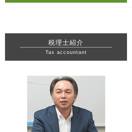
不動産業 免許
確定申告書 作成
共益権 とは
事業計画 策定
建設業 許認可
青色申告 条件
営業 許認可 申請 川崎市 相談
企業 提携
株式会社 設立費用
宅地建物取引業 免許
修正 申告
会社設立 相模原市 相談
財務 分析
創業 融資 銀行
許認可 申請
利益 種類
起業支援 神奈川県 相談
中小企業 資金繰り
法人化 メリット
飲食店 開業 流れ
還付申告 期限
起業支援 愛知県 相談
経営 計画 作り方
定款 目的
飲食店 営業許可証
白色申告 メリット
営業 許認可 申請 岐阜県 相談
事業 譲渡
起業 補助金
税理士紹介
不動産 開業
青色申告 期限
起業支援 藤沢市 税理士
中小企業再生支援協議会 とは
絶対的記載事項
訪問介護 開業
Tax accountant
会社 税金
営業 許認可 申請 三重県 相談
会社 資金繰り
介護サービス事業
確定申告 所得税
経営相談 東京都 相談
所得拡大促進税制 とは
許認可 取得
税理士 顧問料 相場
経営相談 相模原市 相談
株式 交換
旅行業 登録
法人 節税
起業支援 東京都 相談
早期 経営改善 計画
飲食店 許認可
許認可 相模原市 税理士 相談
自己 株式
許認可 必要な業種
営業 許認可 申請 岐阜県 税理士
企業 合併
許認可 とは
税務相談 川崎市 相談
経営改善 計画書
営業 許認可 申請 三重県 税理士
会社設立 静岡県 税理士 相談
経営相談 岐阜県 相談
税務相談 川崎市 税理士 相談