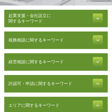
起業支援・会社設立に
関するキーワード
株式会社設立 流れ
税務相談に関するキーワード
新規事業 計画書
会社設立 費用 経費
助成金 消費税
確定申告 流れ
補助金 助成金 違い
経営相談に関するキーワード
所得税 青色申告 決算書
合同会社 設立費用
還付 申告
株式会社 設立 メリット
税理士 顧問
業務 提携
定款 認証
確定申告 etax
許認可・申請に関するキーワード
公的支援 とは
電子 定款 認証
確定申告 医療費控除
認定 支援 機関 更新
助成金 制度
確定申告 訂正
m & a とは
会社 定款
食品衛生責任者 資格
税務調査 時期
リスクマネジメント 目的
会社設立 流れ
エリアに関するキーワード
介護事業 許認可
確定申告 必要書類
保証 制度
創業 融資